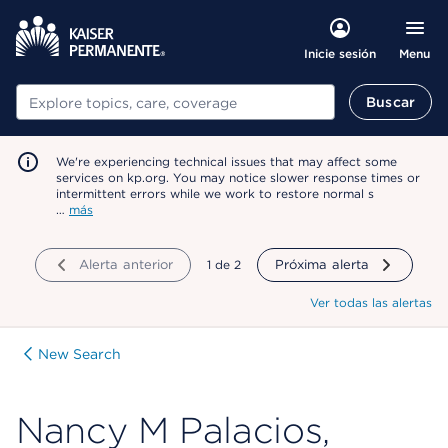
Menu
Inicie sesión
Buscar
Buscar
We're experiencing technical issues that may affect some
services on kp.org. You may notice slower response times or
intermittent errors while we work to restore normal s
…
más
Alerta anterior
mostrando
1
de
2
Próxima alerta
Ver todas las alertas
New Search
Nancy M Palacios,