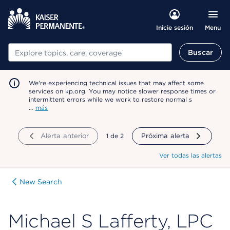
Menu
Inicie sesión
Buscar
Buscar
We're experiencing technical issues that may affect some
services on kp.org. You may notice slower response times or
intermittent errors while we work to restore normal s
…
más
Alerta anterior
mostrando
1
de
2
Próxima alerta
Ver todas las alertas
New Search
Michael S Lafferty, LPC