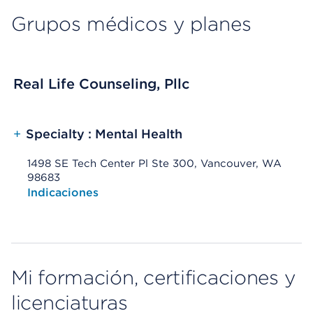
Grupos médicos y planes
Real Life Counseling, Pllc
+
Specialty : Mental Health
1498 SE Tech Center Pl Ste 300, Vancouver, WA
98683
Opens native map application on mobile devices
Indicaciones
Mi formación, certificaciones y
licenciaturas