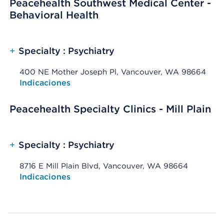
Peacehealth Southwest Medical Center -
Behavioral Health
+
Specialty : Psychiatry
400 NE Mother Joseph Pl, Vancouver, WA 98664
Opens native map application on mobile devices
Indicaciones
Peacehealth Specialty Clinics - Mill Plain
+
Specialty : Psychiatry
8716 E Mill Plain Blvd, Vancouver, WA 98664
Opens native map application on mobile devices
Indicaciones