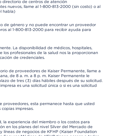
 directorio de centros de atención
tes nuevos, llame al 1-800-813-2000 (sin costo) o al
l habla)
to de género y no puede encontrar un proveedor
bros al 1-800-813-2000 para recibir ayuda para
mente. La disponibilidad de médicos, hospitales,
 los profesionales de la salud nos la proporcionan
icación de credenciales.
ctorio de proveedores de Kaiser Permanente, llame a
mana, de 8 a. m. a 8 p. m. Kaiser Permanente le
azo de tres (3) días hábiles después de su solicitud.
mpresa es una solicitud única o si es una solicitud
io de proveedores, esta permanece hasta que usted
 copias impresas.
 la experiencia del miembro o los costos para
ión en los planes del nivel Silver del Mercado de
y líneas de negocios de KFHP (Kaiser Foundation