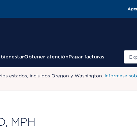
Age
Busc
 bienestar
Obtener atención
Pagar facturas
ios estados, incluidos Oregon y Washington.
Infórmese sob
D, MPH