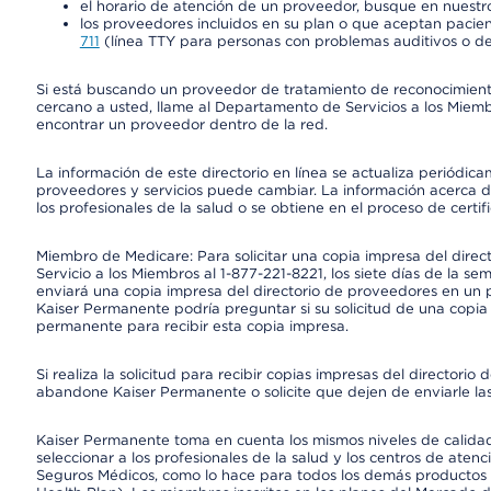
el horario de atención de un proveedor, busque en nuestro
los proveedores incluidos en su plan o que aceptan pacien
711
(línea TTY para personas con problemas auditivos o de
Si está buscando un proveedor de tratamiento de reconocimien
cercano a usted, llame al Departamento de Servicios a los Miem
encontrar un proveedor dentro de la red.
La información de este directorio en línea se actualiza periódica
proveedores y servicios puede cambiar. La información acerca de
los profesionales de la salud o se obtiene en el proceso de certif
Miembro de Medicare: Para solicitar una copia impresa del dire
Servicio a los Miembros al 1-877-221-8221, los siete días de la se
enviará una copia impresa del directorio de proveedores en un pl
Kaiser Permanente podría preguntar si su solicitud de una copia i
permanente para recibir esta copia impresa.
Si realiza la solicitud para recibir copias impresas del director
abandone Kaiser Permanente o solicite que dejen de enviarle las
Kaiser Permanente toma en cuenta los mismos niveles de calidad,
seleccionar a los profesionales de la salud y los centros de atenc
Seguros Médicos, como lo hace para todos los demás productos 