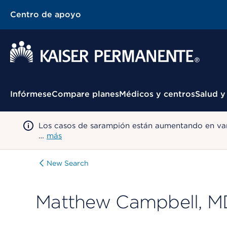
Centro de apoyo
Menú contextual
Infórmese
Compare planes
Médicos y centros
Salud y
Los casos de sarampión están aumentando en var
…
más
New Search
Matthew Campbell, M