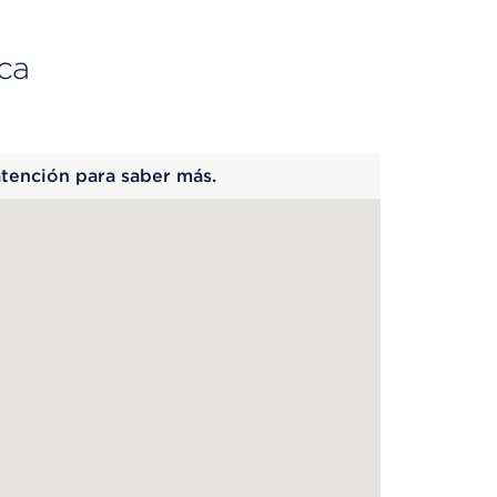
ca
 begins
atención para saber más.