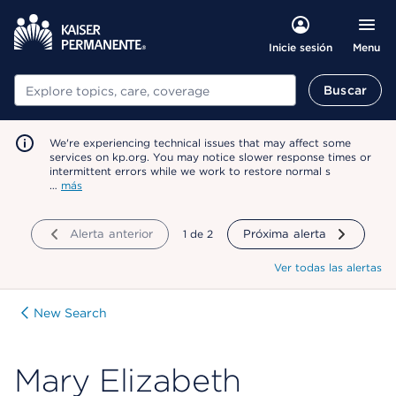
Menu
Inicie sesión
Buscar
Buscar
We're experiencing technical issues that may affect some
services on kp.org. You may notice slower response times or
intermittent errors while we work to restore normal s
…
más
Alerta anterior
mostrando
1
de
2
Próxima alerta
Ver todas las alertas
New Search
Mary Elizabeth