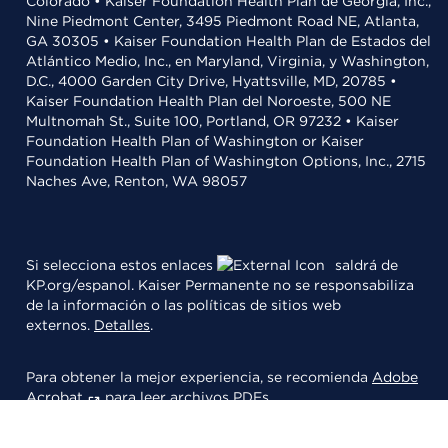
Colorado • Kaiser Foundation Health Plan de Georgia, Inc.,
Nine Piedmont Center, 3495 Piedmont Road NE, Atlanta,
GA 30305 • Kaiser Foundation Health Plan de Estados del
Atlántico Medio, Inc., en Maryland, Virginia, y Washington,
D.C., 4000 Garden City Drive, Hyattsville, MD, 20785 •
Kaiser Foundation Health Plan del Noroeste, 500 NE
Multnomah St., Suite 100, Portland, OR 97232 • Kaiser
Foundation Health Plan of Washington or Kaiser
Foundation Health Plan of Washington Options, Inc., 2715
Naches Ave, Renton, WA 98057
Si selecciona estos enlaces
saldrá de
KP.org/espanol. Kaiser Permanente no se responsabiliza
de la información o las políticas de sitios web
externos.
Detalles
.
Para obtener la mejor experiencia, se recomienda
Adobe
Acrobat
para leer archivos PDFs.