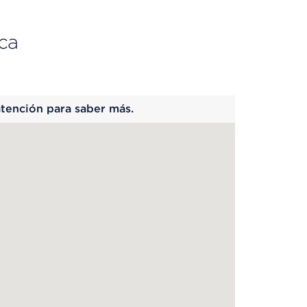
ca
 begins
atención para saber más.