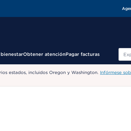
Age
Busc
 bienestar
Obtener atención
Pagar facturas
ios estados, incluidos Oregon y Washington.
Infórmese sob