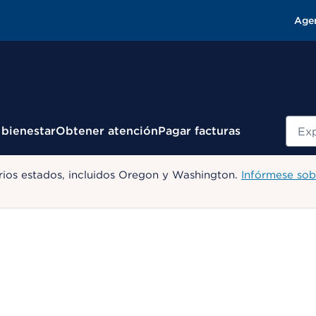
Age
Busc
 bienestar
Obtener atención
Pagar facturas
ios estados, incluidos Oregon y Washington.
Infórmese sob