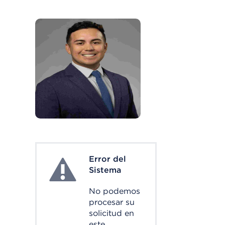
Error del
System Error
Sistema
No podemos
procesar su
solicitud en
este