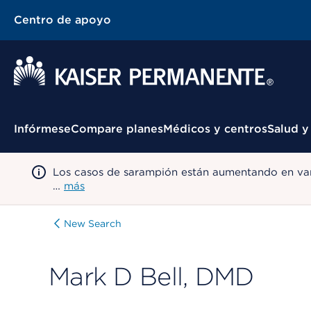
Centro de apoyo
Menú contextual
Infórmese
Compare planes
Médicos y centros
Salud y
Los casos de sarampión están aumentando en var
…
más
New Search
Mark D Bell, DMD