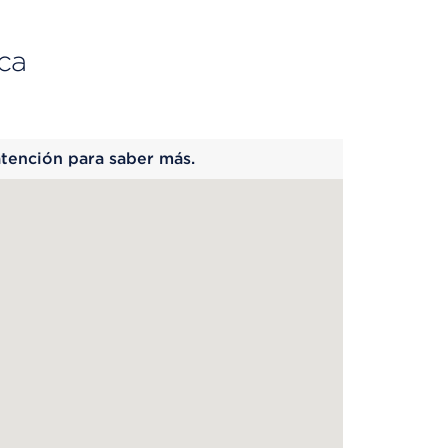
ca
 begins
atención para saber más.