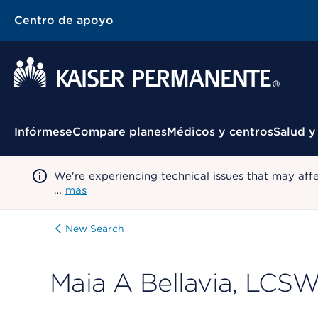
Centro de apoyo
Menú contextual
Infórmese
Compare planes
Médicos y centros
Salud y
We're experiencing technical issues that may aff
…
más
New Search
Maia A Bellavia, LCS