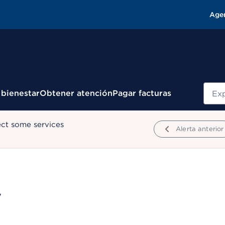
Age
Busc
 bienestar
Obtener atención
Pagar facturas
ect some services
Alerta anterior
W