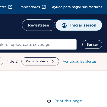
ntes
Empleadores
Ayuda para pagar sus facturas
Regístrese
Iniciar sesión
ar
Buscar
mostrando
1
de
2
Próxima alerta
Ver todas las alertas
Print this page