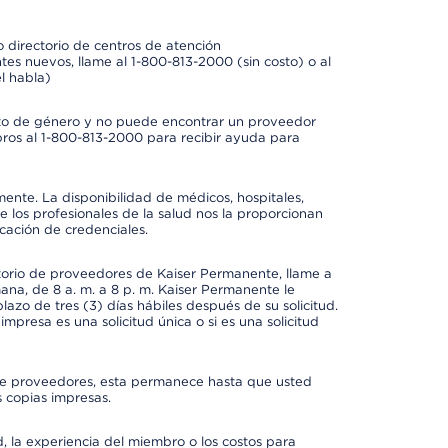
 directorio de centros de atención
tes nuevos, llame al 1-800-813-2000 (sin costo) o al
l habla)
to de género y no puede encontrar un proveedor
bros al 1-800-813-2000 para recibir ayuda para
mente. La disponibilidad de médicos, hospitales,
 los profesionales de la salud nos la proporcionan
icación de credenciales.
ctorio de proveedores de Kaiser Permanente, llame a
mana, de 8 a. m. a 8 p. m. Kaiser Permanente le
azo de tres (3) días hábiles después de su solicitud.
mpresa es una solicitud única o si es una solicitud
io de proveedores, esta permanece hasta que usted
 copias impresas.
 la experiencia del miembro o los costos para