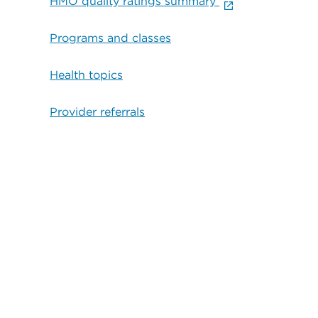
HMO quality ratings summary
Programs and classes
Health topics
Provider referrals