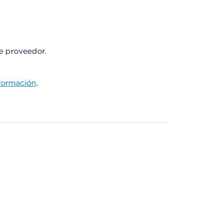
te proveedor.
formación
.