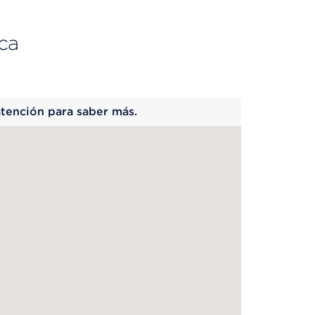
ca
 begins
atención para saber más.