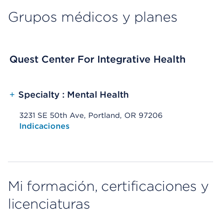
Grupos médicos y planes
Quest Center For Integrative Health
+
Specialty : Mental Health
3231 SE 50th Ave, Portland, OR 97206
Opens native map application on mobile devices
Indicaciones
Mi formación, certificaciones y
licenciaturas