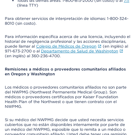
Todas las demás áreas: 1-800-813-2000 (sin costo) o al
711
(línea TTY)
Para obtener servicios de interpretación de idiomas: 1-800-324-
8010 (sin costo).
Para información específica acerca de una licencia, incluyendo el
historial de negligencia profesional y las acciones disciplinarias,
puede llamar al
Colegio de Médicos de Oregon
(en inglés) al
971-673-2700 o al
Departamento de Salud de Washington
(en inglés) al 360-236-4700.
Remisiones a médicos o proveedores comunitarios afiliados
en Oregon y Washington
Los médicos o proveedores comunitarios afiliados no son parte
del NWPMG (Northwest Permanente Medical Group). Son
médicos o proveedores certificados por Kaiser Foundation
Health Plan of the Northwest o que tienen contrato con el
NWPMG.
Si su médico del NWPMG decide que usted necesita servicios
cubiertos que no están disponibles internamente por parte de
un médico del NWPMG, esposible que lo remita a un médico o
proveedor comunitario afiliado. Usted debe tener una remisión