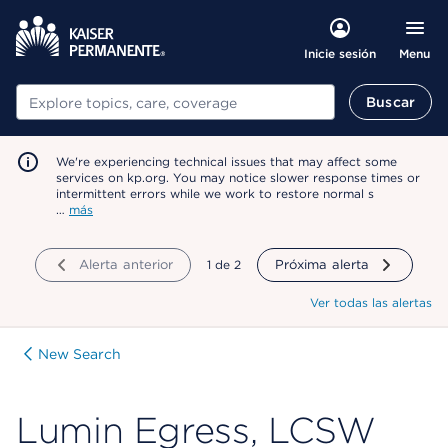
Menu
Inicie sesión
Buscar
Buscar
We're experiencing technical issues that may affect some
services on kp.org. You may notice slower response times or
intermittent errors while we work to restore normal s
…
más
Alerta anterior
mostrando
1
de
2
Próxima alerta
Ver todas las alertas
New Search
Lumin Egress, LCSW