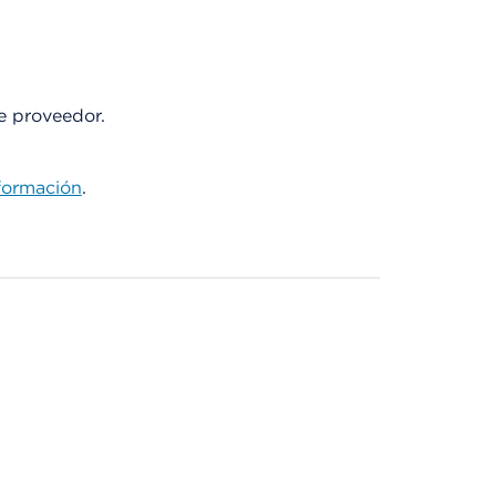
te proveedor.
formación
.