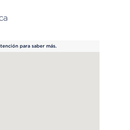
ca
 begins
atención para saber más.