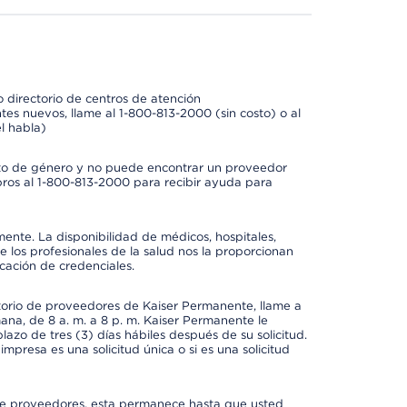
 directorio de centros de atención
tes nuevos, llame al 1-800-813-2000 (sin costo) o al
l habla)
to de género y no puede encontrar un proveedor
bros al 1-800-813-2000 para recibir ayuda para
mente. La disponibilidad de médicos, hospitales,
 los profesionales de la salud nos la proporcionan
icación de credenciales.
ctorio de proveedores de Kaiser Permanente, llame a
mana, de 8 a. m. a 8 p. m. Kaiser Permanente le
azo de tres (3) días hábiles después de su solicitud.
mpresa es una solicitud única o si es una solicitud
io de proveedores, esta permanece hasta que usted