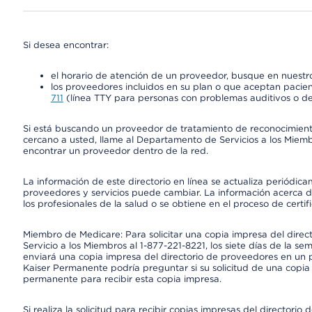
Si desea encontrar:
el horario de atención de un proveedor, busque en nuestro
los proveedores incluidos en su plan o que aceptan pacien
711
(línea TTY para personas con problemas auditivos o de
Si está buscando un proveedor de tratamiento de reconocimien
cercano a usted, llame al Departamento de Servicios a los Miem
encontrar un proveedor dentro de la red.
La información de este directorio en línea se actualiza periódica
proveedores y servicios puede cambiar. La información acerca de
los profesionales de la salud o se obtiene en el proceso de certif
Miembro de Medicare: Para solicitar una copia impresa del dire
Servicio a los Miembros al 1-877-221-8221, los siete días de la se
enviará una copia impresa del directorio de proveedores en un pl
Kaiser Permanente podría preguntar si su solicitud de una copia i
permanente para recibir esta copia impresa.
Si realiza la solicitud para recibir copias impresas del director