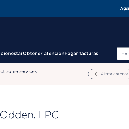
Age
Busc
 bienestar
Obtener atención
Pagar facturas
ect some services
Alerta anterior
 Odden, LPC