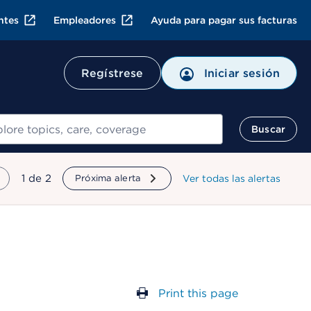
ntes
Empleadores
Ayuda para pagar sus facturas
Regístrese
Iniciar sesión
ar
Buscar
mostrando
1
de
2
Próxima alerta
Ver todas las alertas
Print this page