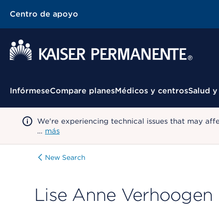
Centro de apoyo
Menú contextual
Infórmese
Compare planes
Médicos y centros
Salud y
We're experiencing technical issues that may aff
…
más
New Search
Lise Anne Verhoogen