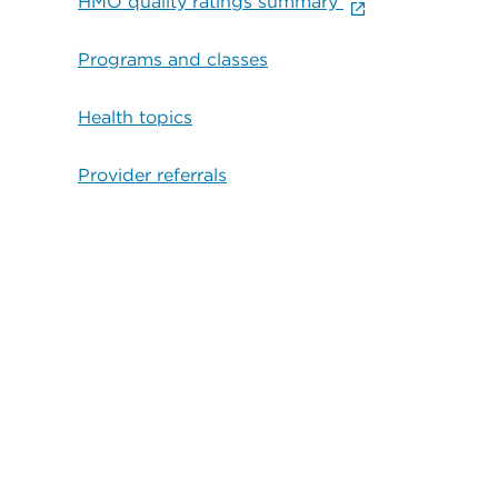
HMO quality ratings summary
Programs and classes
Health topics
Provider referrals