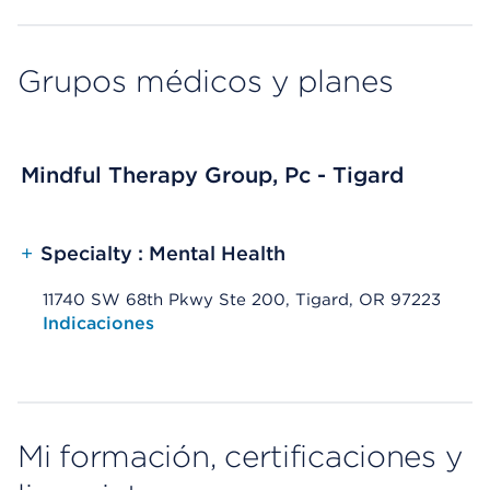
Grupos médicos y planes
Mindful Therapy Group, Pc - Tigard
+
Specialty : Mental Health
11740 SW 68th Pkwy Ste 200, Tigard, OR 97223
Opens native map application on mobile devices
Indicaciones
Mi formación, certificaciones y