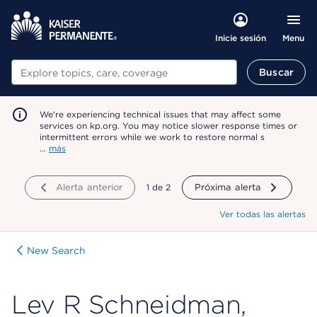
Menu
Inicie sesión
Buscar
Buscar
We're experiencing technical issues that may affect some
services on kp.org. You may notice slower response times or
intermittent errors while we work to restore normal s
…
más
Alerta anterior
mostrando
1
de
2
Próxima alerta
Ver todas las alertas
New Search
Lev R Schneidman,