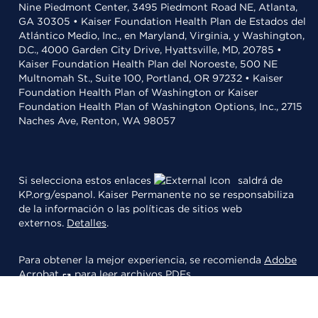
Nine Piedmont Center, 3495 Piedmont Road NE, Atlanta,
GA 30305 • Kaiser Foundation Health Plan de Estados del
Atlántico Medio, Inc., en Maryland, Virginia, y Washington,
D.C., 4000 Garden City Drive, Hyattsville, MD, 20785 •
Kaiser Foundation Health Plan del Noroeste, 500 NE
Multnomah St., Suite 100, Portland, OR 97232 • Kaiser
Foundation Health Plan of Washington or Kaiser
Foundation Health Plan of Washington Options, Inc., 2715
Naches Ave, Renton, WA 98057
Si selecciona estos enlaces
saldrá de
KP.org/espanol. Kaiser Permanente no se responsabiliza
de la información o las políticas de sitios web
externos.
Detalles
.
Para obtener la mejor experiencia, se recomienda
Adobe
Acrobat
para leer archivos PDFs.
© 2026 Kaiser Foundation Health Plan, Inc.