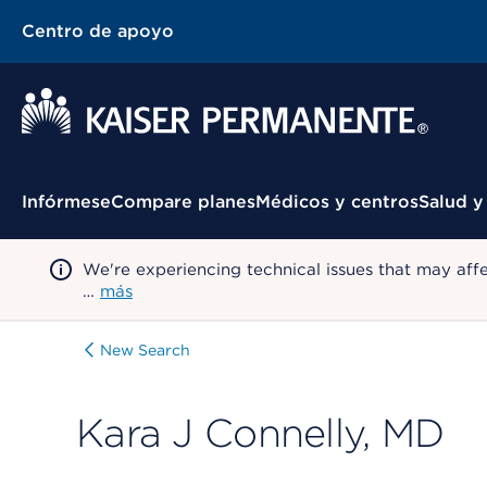
Centro de apoyo
Menú contextual
Infórmese
Compare planes
Médicos y centros
Salud y
We're experiencing technical issues that may aff
…
más
New Search
Kara J Connelly, MD