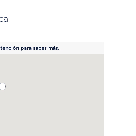
ca
 begins
atención para saber más.