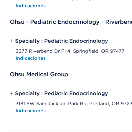
Opens native map application on mobile devices
Indicaciones
Ohsu - Pediatric Endocrinology - Riverben
+
Specialty : Pediatric Endocrinology
3377 Riverbend Dr Fl 4, Springfield, OR 97477
Opens native map application on mobile devices
Indicaciones
Ohsu Medical Group
+
Specialty : Pediatric Endocrinology
3181 SW Sam Jackson Park Rd, Portland, OR 972
Opens native map application on mobile devices
Indicaciones