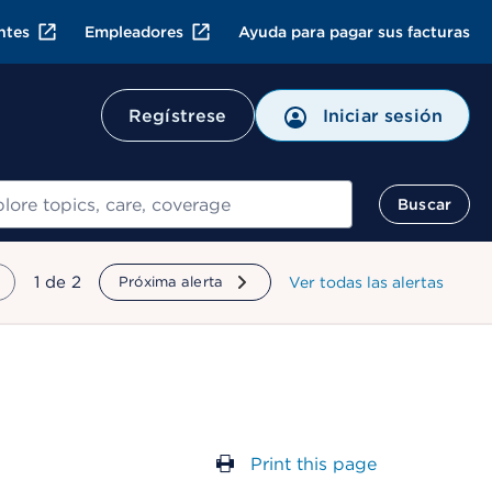
ntes
Empleadores
Ayuda para pagar sus facturas
Regístrese
Iniciar sesión
ar
Buscar
mostrando
1
de
2
Próxima alerta
Ver todas las alertas
Print this page