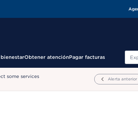
Age
Busc
 bienestar
Obtener atención
Pagar facturas
ect some services
Alerta anterior