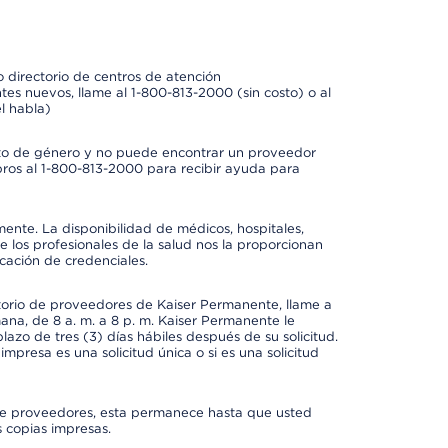
 directorio de centros de atención
tes nuevos, llame al 1-800-813-2000 (sin costo) o al
l habla)
to de género y no puede encontrar un proveedor
bros al 1-800-813-2000 para recibir ayuda para
mente. La disponibilidad de médicos, hospitales,
 los profesionales de la salud nos la proporcionan
icación de credenciales.
ctorio de proveedores de Kaiser Permanente, llame a
mana, de 8 a. m. a 8 p. m. Kaiser Permanente le
azo de tres (3) días hábiles después de su solicitud.
mpresa es una solicitud única o si es una solicitud
io de proveedores, esta permanece hasta que usted
 copias impresas.