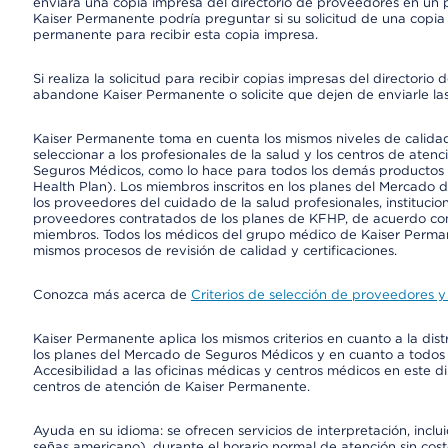
enviará una copia impresa del directorio de proveedores en un pl
Kaiser Permanente podría preguntar si su solicitud de una copia i
permanente para recibir esta copia impresa.
Si realiza la solicitud para recibir copias impresas del director
abandone Kaiser Permanente o solicite que dejen de enviarle las
Kaiser Permanente toma en cuenta los mismos niveles de calidad,
seleccionar a los profesionales de la salud y los centros de atenc
Seguros Médicos, como lo hace para todos los demás productos 
Health Plan). Los miembros inscritos en los planes del Mercado
los proveedores del cuidado de la salud profesionales, instituci
proveedores contratados de los planes de KFHP, de acuerdo con
miembros. Todos los médicos del grupo médico de Kaiser Perman
mismos procesos de revisión de calidad y certificaciones.
Conozca más acerca de
Criterios de selección de proveedores y 
Kaiser Permanente aplica los mismos criterios en cuanto a la dist
los planes del Mercado de Seguros Médicos y en cuanto a todos
Accesibilidad a las oficinas médicas y centros médicos en este di
centros de atención de Kaiser Permanente.
Ayuda en su idioma: se ofrecen servicios de interpretación, inc
señas americano), durante el horario normal de atención sin cos