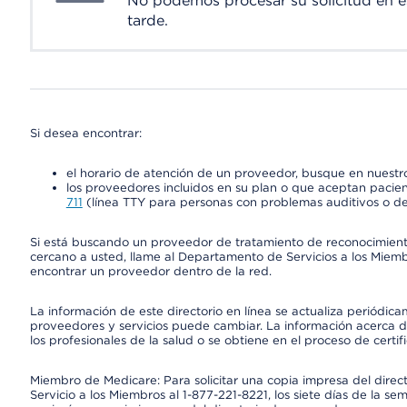
No podemos procesar su solicitud en 
tarde.
Si desea encontrar:
el horario de atención de un proveedor, busque en nuestro
los proveedores incluidos en su plan o que aceptan pacien
711
(línea TTY para personas con problemas auditivos o de
Si está buscando un proveedor de tratamiento de reconocimien
cercano a usted, llame al Departamento de Servicios a los Miem
encontrar un proveedor dentro de la red.
La información de este directorio en línea se actualiza periódica
proveedores y servicios puede cambiar. La información acerca de
los profesionales de la salud o se obtiene en el proceso de certif
Miembro de Medicare: Para solicitar una copia impresa del dire
Servicio a los Miembros al 1-877-221-8221, los siete días de la se