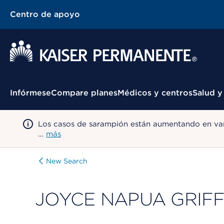
Centro de apoyo
Menú contextual
Infórmese
Compare planes
Médicos y centros
Salud y
Los casos de sarampión están aumentando en var
…
más
New Search
JOYCE NAPUA GRIFF