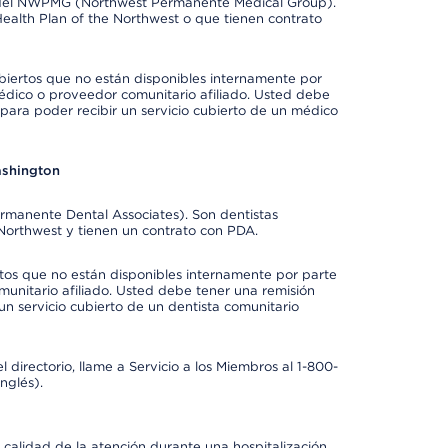
e del NWPMG (Northwest Permanente Medical Group).
ealth Plan of the Northwest o que tienen contrato
biertos que no están disponibles internamente por
dico o proveedor comunitario afiliado. Usted debe
para poder recibir un servicio cubierto de un médico
ashington
ermanente Dental Associates). Son dentistas
 Northwest y tienen un contrato con PDA.
rtos que no están disponibles internamente por parte
munitario afiliado. Usted debe tener una remisión
un servicio cubierto de un dentista comunitario
 directorio, llame a Servicio a los Miembros al 1-800-
nglés).
 calidad de la atención durante una hospitalización,