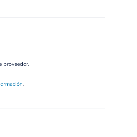
te proveedor.
formación
.