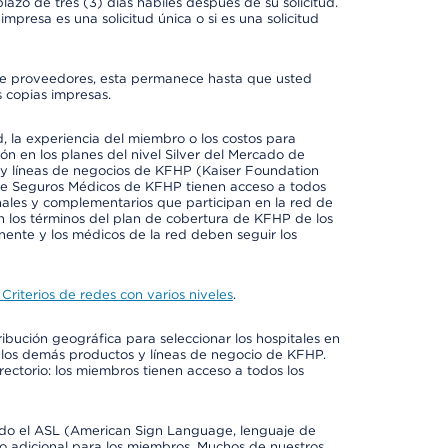
azo de tres (3) días hábiles después de su solicitud.
mpresa es una solicitud única o si es una solicitud
io de proveedores, esta permanece hasta que usted
 copias impresas.
 la experiencia del miembro o los costos para
ión en los planes del nivel Silver del Mercado de
y líneas de negocios de KFHP (Kaiser Foundation
 de Seguros Médicos de KFHP tienen acceso a todos
onales y complementarios que participan en la red de
 los términos del plan de cobertura de KFHP de los
ente y los médicos de la red deben seguir los
Criterios de redes con varios niveles
.
ribución geográfica para seleccionar los hospitales en
 los demás productos y líneas de negocio de KFHP.
rectorio: los miembros tienen acceso a todos los
luido el ASL (American Sign Language, lenguaje de
to adicional para los miembros. Muchos de nuestros