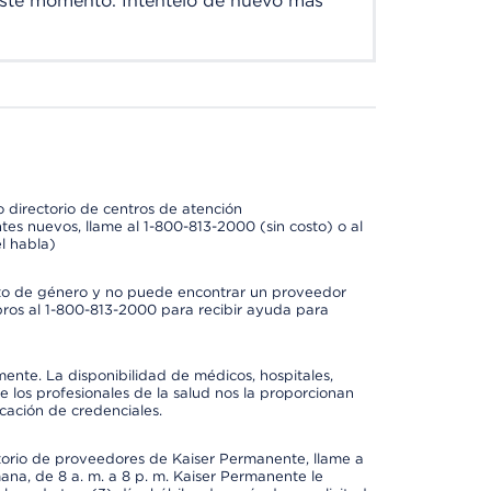
este momento. Inténtelo de nuevo más
 directorio de centros de atención
tes nuevos, llame al 1-800-813-2000 (sin costo) o al
l habla)
to de género y no puede encontrar un proveedor
bros al 1-800-813-2000 para recibir ayuda para
mente. La disponibilidad de médicos, hospitales,
 los profesionales de la salud nos la proporcionan
icación de credenciales.
ctorio de proveedores de Kaiser Permanente, llame a
mana, de 8 a. m. a 8 p. m. Kaiser Permanente le