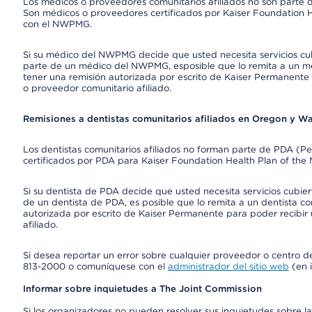
Los médicos o proveedores comunitarios afiliados no son part
Son médicos o proveedores certificados por Kaiser Foundation H
con el NWPMG.
Si su médico del NWPMG decide que usted necesita servicios cu
parte de un médico del NWPMG, esposible que lo remita a un mé
tener una remisión autorizada por escrito de Kaiser Permanente 
o proveedor comunitario afiliado.
Remisiones a dentistas comunitarios afiliados en Oregon y W
Los dentistas comunitarios afiliados no forman parte de PDA (P
certificados por PDA para Kaiser Foundation Health Plan of the
Si su dentista de PDA decide que usted necesita servicios cubie
de un dentista de PDA, es posible que lo remita a un dentista co
autorizada por escrito de Kaiser Permanente para poder recibir 
afiliado.
Si desea reportar un error sobre cualquier proveedor o centro del
813-2000 o comuníquese con el
administrador del sitio web
(en i
Informar sobre inquietudes a The Joint Commission
Si los organizadores no pueden resolver sus inquietudes sobre la