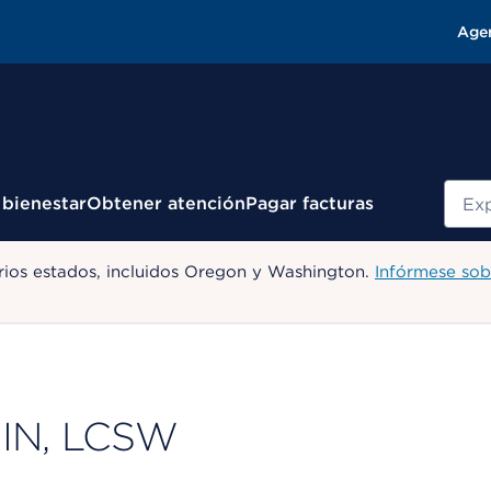
Age
Busc
 bienestar
Obtener atención
Pagar facturas
ios estados, incluidos Oregon y Washington.
Infórmese sob
IN, LCSW