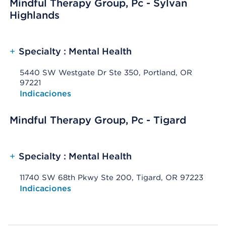
Mindful Therapy Group, Pc - Sylvan
Highlands
+
Specialty : Mental Health
5440 SW Westgate Dr Ste 350, Portland, OR
97221
Opens native map application on mobile devices
Indicaciones
Mindful Therapy Group, Pc - Tigard
+
Specialty : Mental Health
11740 SW 68th Pkwy Ste 200, Tigard, OR 97223
Opens native map application on mobile devices
Indicaciones