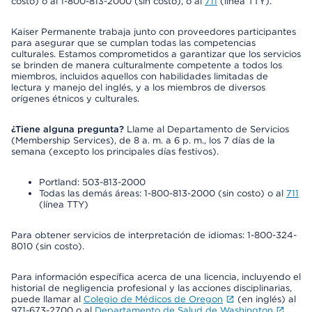
costo) o al 1-800-813-2000 (sin costo), o al
711
(línea TTY).
Kaiser Permanente trabaja junto con proveedores participantes
para asegurar que se cumplan todas las competencias
culturales. Estamos comprometidos a garantizar que los servicios
se brinden de manera culturalmente competente a todos los
miembros, incluidos aquellos con habilidades limitadas de
lectura y manejo del inglés, y a los miembros de diversos
orígenes étnicos y culturales.
¿Tiene alguna pregunta?
Llame al Departamento de Servicios
(Membership Services), de 8 a. m. a 6 p. m., los 7 días de la
semana (excepto los principales días festivos).
Portland: 503-813-2000
Todas las demás áreas: 1-800-813-2000 (sin costo) o al
711
(línea TTY)
Para obtener servicios de interpretación de idiomas: 1-800-324-
8010 (sin costo).
Para información específica acerca de una licencia, incluyendo el
historial de negligencia profesional y las acciones disciplinarias,
puede llamar al
Colegio de Médicos de Oregon
(en inglés) al
971-673-2700 o al
Departamento de Salud de Washington