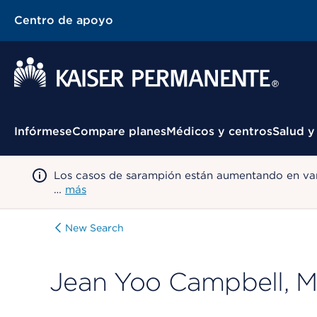
Centro de apoyo
Menú contextual
Infórmese
Compare planes
Médicos y centros
Salud y
Los casos de sarampión están aumentando en var
…
más
New Search
Jean Yoo Campbell, 