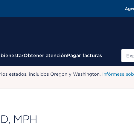
Age
Busc
 bienestar
Obtener atención
Pagar facturas
ios estados, incluidos Oregon y Washington.
Infórmese sob
MD, MPH