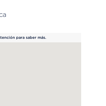
ca
 begins
atención para saber más.