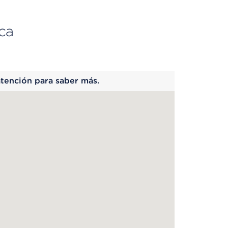
ca
 begins
atención para saber más.