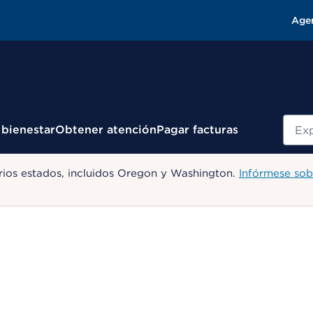
Age
Busc
 bienestar
Obtener atención
Pagar facturas
ios estados, incluidos Oregon y Washington.
Infórmese sob