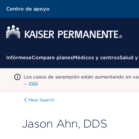
Centro de apoyo
Menú contextual
Infórmese
Compare planes
Médicos y centros
Salud y
Los casos de sarampión están aumentando en var
…
más
New Search
Jason Ahn, DDS