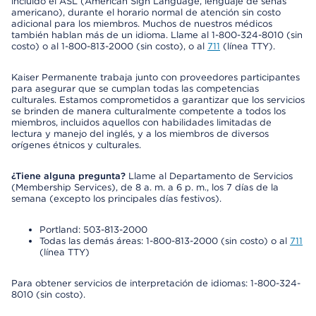
incluido el ASL (American Sign Language, lenguaje de señas
americano), durante el horario normal de atención sin costo
adicional para los miembros. Muchos de nuestros médicos
también hablan más de un idioma. Llame al 1-800-324-8010 (sin
costo) o al 1-800-813-2000 (sin costo), o al
711
(línea TTY).
Kaiser Permanente trabaja junto con proveedores participantes
para asegurar que se cumplan todas las competencias
culturales. Estamos comprometidos a garantizar que los servicios
se brinden de manera culturalmente competente a todos los
miembros, incluidos aquellos con habilidades limitadas de
lectura y manejo del inglés, y a los miembros de diversos
orígenes étnicos y culturales.
¿Tiene alguna pregunta?
Llame al Departamento de Servicios
(Membership Services), de 8 a. m. a 6 p. m., los 7 días de la
semana (excepto los principales días festivos).
Portland: 503-813-2000
Todas las demás áreas: 1-800-813-2000 (sin costo) o al
711
(línea TTY)
Para obtener servicios de interpretación de idiomas: 1-800-324-
8010 (sin costo).