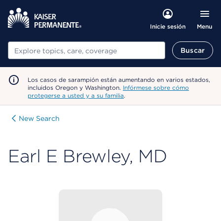
Menu
Inicie sesión
Buscar
Buscar
Los casos de sarampión están aumentando en varios estados,
incluidos Oregon y Washington.
Infórmese sobre cómo
protegerse a usted y a su familia
.
New Search
Earl E Brewley, MD