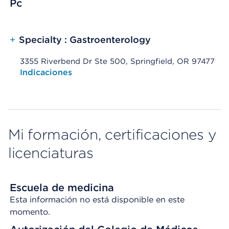
Pc
+
Specialty : Gastroenterology
3355 Riverbend Dr Ste 500, Springfield, OR 97477
Opens native map application on mobile devices
Indicaciones
Mi formación, certificaciones y
licenciaturas
Escuela de medicina
Esta información no está disponible en este
momento.