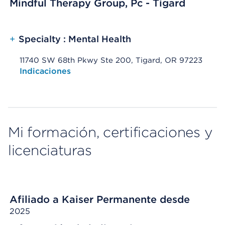
Mindful Therapy Group, Pc - Tigard
+
Specialty : Mental Health
11740 SW 68th Pkwy Ste 200, Tigard, OR 97223
Opens native map application on mobile devices
Indicaciones
Mi formación, certificaciones y
licenciaturas
Afiliado a Kaiser Permanente desde
2025