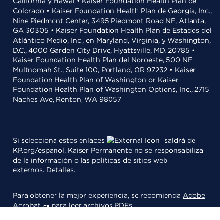
California y Hawái • Kaiser Foundation Health Plan de
Colorado • Kaiser Foundation Health Plan de Georgia, Inc.,
Nine Piedmont Center, 3495 Piedmont Road NE, Atlanta,
GA 30305 • Kaiser Foundation Health Plan de Estados del
Atlántico Medio, Inc., en Maryland, Virginia, y Washington,
D.C., 4000 Garden City Drive, Hyattsville, MD, 20785 •
Kaiser Foundation Health Plan del Noroeste, 500 NE
Multnomah St., Suite 100, Portland, OR 97232 • Kaiser
Foundation Health Plan of Washington or Kaiser
Foundation Health Plan of Washington Options, Inc., 2715
Naches Ave, Renton, WA 98057
Si selecciona estos enlaces
saldrá de
KP.org/espanol. Kaiser Permanente no se responsabiliza
de la información o las políticas de sitios web
externos.
Detalles
.
Para obtener la mejor experiencia, se recomienda
Adobe
Acrobat
para leer archivos PDFs.