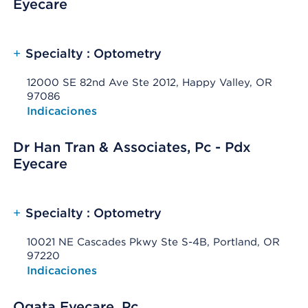
Eyecare
+
Specialty : Optometry
12000 SE 82nd Ave Ste 2012, Happy Valley, OR
97086
Opens native map application on mobile devices
Indicaciones
Dr Han Tran & Associates, Pc - Pdx
Eyecare
+
Specialty : Optometry
10021 NE Cascades Pkwy Ste S-4B, Portland, OR
97220
Opens native map application on mobile devices
Indicaciones
Ogata Eyecare, Pc