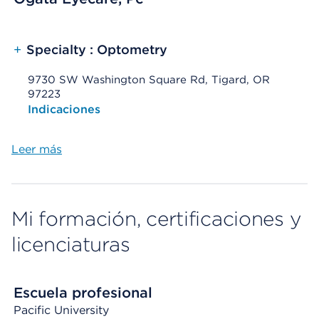
+
Specialty : Optometry
9730 SW Washington Square Rd, Tigard, OR
97223
Opens native map application on mobile devices
Indicaciones
Leer más
Mi formación, certificaciones y
licenciaturas
Escuela profesional
Pacific University