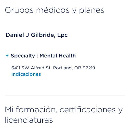
Grupos médicos y planes
Daniel J Gilbride, Lpc
+
Specialty : Mental Health
6411 SW Alfred St, Portland, OR 97219
Opens native map application on mobile devices
Indicaciones
Mi formación, certificaciones y
licenciaturas