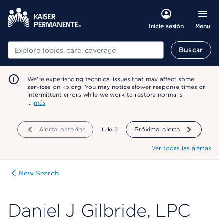
Menu
Inicie sesión
Buscar
Buscar
We're experiencing technical issues that may affect some
services on kp.org. You may notice slower response times or
intermittent errors while we work to restore normal s
…
más
Alerta anterior
mostrando
1
de
2
Próxima alerta
Ver todas las alertas
New Search
Daniel J Gilbride, LPC