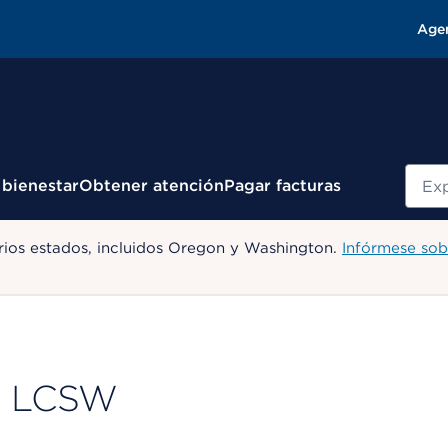
Age
Busc
 bienestar
Obtener atención
Pagar facturas
ios estados, incluidos Oregon y Washington.
Infórmese sob
rs, LCSW