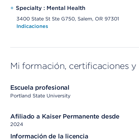
+
Specialty : Mental Health
3400 State St Ste G750, Salem, OR 97301
Opens native map application on mobile devices
Indicaciones
Mi formación, certificaciones y 
Escuela profesional
Portland State University
Afiliado a Kaiser Permanente desde
2024
Información de la licencia