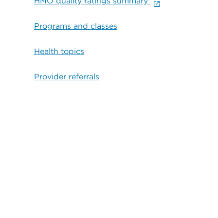
HMO quality ratings summary
Programs and classes
Health topics
Provider referrals