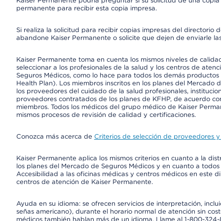
Kaiser Permanente podría preguntar si su solicitud de una copia i
permanente para recibir esta copia impresa.
Si realiza la solicitud para recibir copias impresas del director
abandone Kaiser Permanente o solicite que dejen de enviarle las
Kaiser Permanente toma en cuenta los mismos niveles de calidad,
seleccionar a los profesionales de la salud y los centros de atenc
Seguros Médicos, como lo hace para todos los demás productos 
Health Plan). Los miembros inscritos en los planes del Mercado
los proveedores del cuidado de la salud profesionales, instituci
proveedores contratados de los planes de KFHP, de acuerdo con
miembros. Todos los médicos del grupo médico de Kaiser Perman
mismos procesos de revisión de calidad y certificaciones.
Conozca más acerca de
Criterios de selección de proveedores y 
Kaiser Permanente aplica los mismos criterios en cuanto a la dist
los planes del Mercado de Seguros Médicos y en cuanto a todos
Accesibilidad a las oficinas médicas y centros médicos en este di
centros de atención de Kaiser Permanente.
Ayuda en su idioma: se ofrecen servicios de interpretación, inc
señas americano), durante el horario normal de atención sin cos
médicos también hablan más de un idioma. Llame al 1-800-324-801