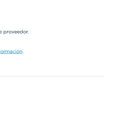
te proveedor.
formación
.