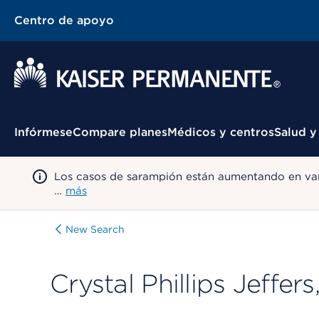
Centro de apoyo
Menú contextual
Infórmese
Compare planes
Médicos y centros
Salud y
Los casos de sarampión están aumentando en var
…
más
New Search
Crystal Phillips Jeffe