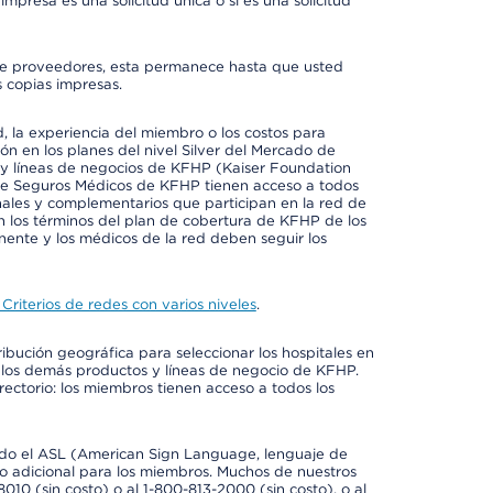
mpresa es una solicitud única o si es una solicitud
io de proveedores, esta permanece hasta que usted
 copias impresas.
 la experiencia del miembro o los costos para
ión en los planes del nivel Silver del Mercado de
y líneas de negocios de KFHP (Kaiser Foundation
 de Seguros Médicos de KFHP tienen acceso a todos
onales y complementarios que participan en la red de
 los términos del plan de cobertura de KFHP de los
ente y los médicos de la red deben seguir los
Criterios de redes con varios niveles
.
ribución geográfica para seleccionar los hospitales en
 los demás productos y líneas de negocio de KFHP.
rectorio: los miembros tienen acceso a todos los
luido el ASL (American Sign Language, lenguaje de
to adicional para los miembros. Muchos de nuestros
0 (sin costo) o al 1-800-813-2000 (sin costo), o al