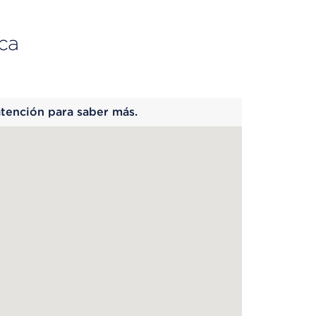
ca
 begins
atención para saber más.