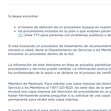
Si desea encontrar:
el horario de atención de un proveedor, busque en nuestro
los proveedores incluidos en su plan o que aceptan pacien
711
(línea TTY para personas con problemas auditivos o de
Si está buscando un proveedor de tratamiento de reconocimien
cercano a usted, llame al Departamento de Servicios a los Miem
encontrar un proveedor dentro de la red.
La información de este directorio en línea se actualiza periódica
proveedores y servicios puede cambiar. La información acerca de
los profesionales de la salud o se obtiene en el proceso de certif
Miembro de Medicare: Para solicitar una copia impresa del dire
Servicio a los Miembros al 1-877-221-8221, los siete días de la se
enviará una copia impresa del directorio de proveedores en un pl
Kaiser Permanente podría preguntar si su solicitud de una copia i
permanente para recibir esta copia impresa.
Si realiza la solicitud para recibir copias impresas del director