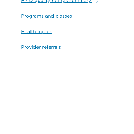
HMO quality ratings summary
Programs and classes
Health topics
Provider referrals