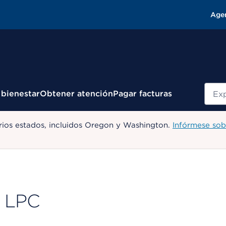
Age
Busc
 bienestar
Obtener atención
Pagar facturas
ios estados, incluidos Oregon y Washington.
Infórmese sob
, LPC