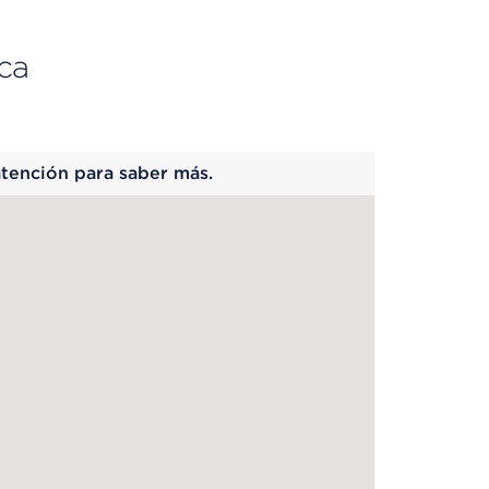
ca
 begins
atención para saber más.