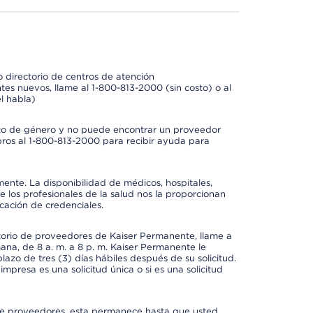
 directorio de centros de atención
tes nuevos, llame al 1-800-813-2000 (sin costo) o al
l habla)
to de género y no puede encontrar un proveedor
bros al 1-800-813-2000 para recibir ayuda para
mente. La disponibilidad de médicos, hospitales,
 los profesionales de la salud nos la proporcionan
icación de credenciales.
ctorio de proveedores de Kaiser Permanente, llame a
mana, de 8 a. m. a 8 p. m. Kaiser Permanente le
azo de tres (3) días hábiles después de su solicitud.
mpresa es una solicitud única o si es una solicitud
io de proveedores, esta permanece hasta que usted