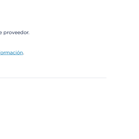
te proveedor.
formación
.