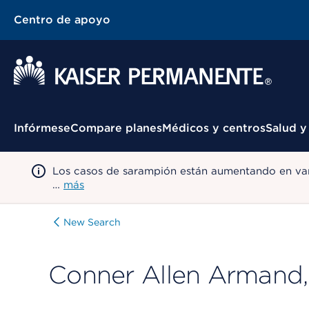
Centro de apoyo
Menú contextual
Infórmese
Compare planes
Médicos y centros
Salud y
Los casos de sarampión están aumentando en var
…
más
New Search
Conner Allen Armand