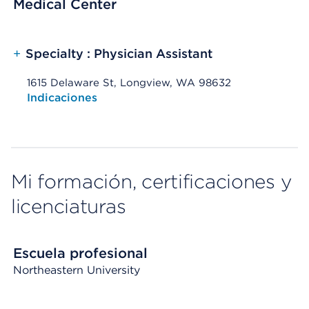
Medical Center
+
Specialty : Physician Assistant
1615 Delaware St, Longview, WA 98632
Opens native map application on mobile devices
Indicaciones
Mi formación, certificaciones y
licenciaturas
Escuela profesional
Northeastern University