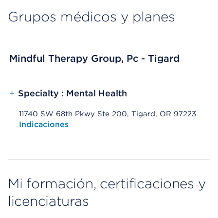
Grupos médicos y planes
Mindful Therapy Group, Pc - Tigard
+
Specialty : Mental Health
11740 SW 68th Pkwy Ste 200, Tigard, OR 97223
Opens native map application on mobile devices
Indicaciones
Mi formación, certificaciones y
licenciaturas