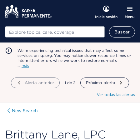
Menu
Inicie sesión
Buscar
Buscar
We're experiencing technical issues that may affect some
services on kp.org. You may notice slower response times or
intermittent errors while we work to restore normal s
…
más
Alerta anterior
mostrando
1
de
2
Próxima alerta
Ver todas las alertas
New Search
Brittany Lane, LPC