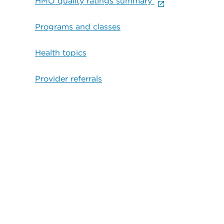
HMO quality ratings summary
Programs and classes
Health topics
Provider referrals