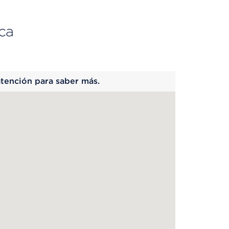
ca
 begins
atención para saber más.