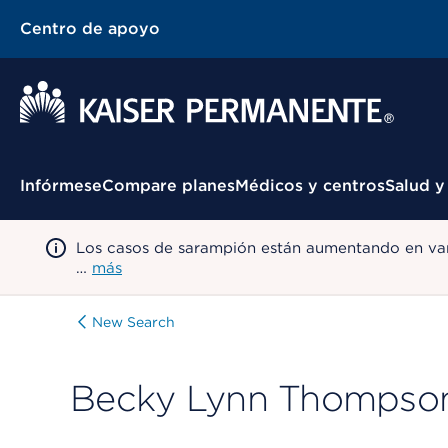
Centro de apoyo
Menú contextual
Infórmese
Compare planes
Médicos y centros
Salud y
Los casos de sarampión están aumentando en var
…
más
New Search
Becky Lynn Thompso