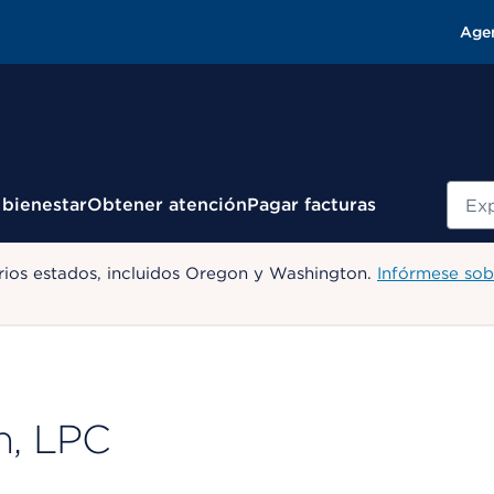
Age
Busc
 bienestar
Obtener atención
Pagar facturas
ios estados, incluidos Oregon y Washington.
Infórmese sob
n, LPC