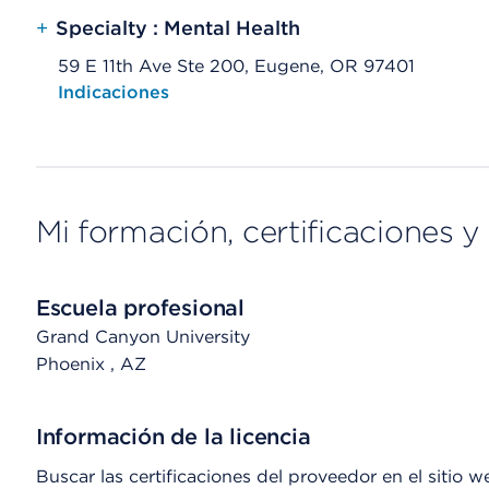
+
Specialty : Mental Health
59 E 11th Ave Ste 200, Eugene, OR 97401
Opens native map application on mobile devices
Indicaciones
Mi formación, certificaciones y 
Escuela profesional
Grand Canyon University
Phoenix
, AZ
Información de la licencia
Buscar las certificaciones del proveedor en el sitio 