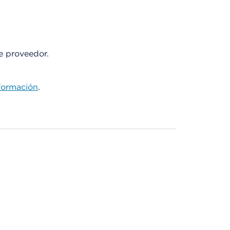
te proveedor.
formación
.