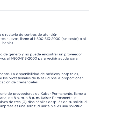
 directorio de centros de atención
tes nuevos, llame al 1-800-813-2000 (sin costo) o al
l habla)
to de género y no puede encontrar un proveedor
bros al 1-800-813-2000 para recibir ayuda para
mente. La disponibilidad de médicos, hospitales,
 los profesionales de la salud nos la proporcionan
icación de credenciales.
ctorio de proveedores de Kaiser Permanente, llame a
mana, de 8 a. m. a 8 p. m. Kaiser Permanente le
azo de tres (3) días hábiles después de su solicitud.
mpresa es una solicitud única o si es una solicitud