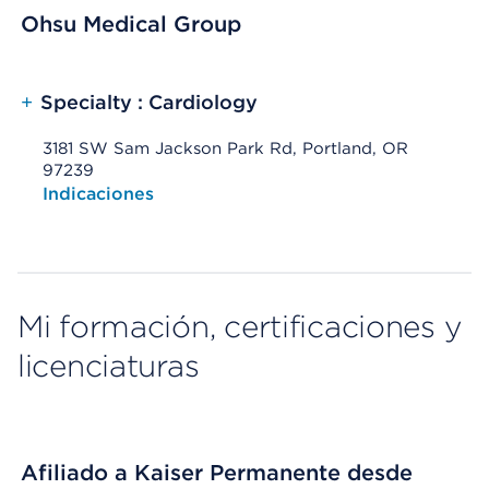
Ohsu Medical Group
+
Specialty : Cardiology
3181 SW Sam Jackson Park Rd, Portland, OR
97239
Opens native map application on mobile devices
Indicaciones
Mi formación, certificaciones y
licenciaturas
Afiliado a Kaiser Permanente desde