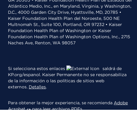
GA 30305 • Kaiser Foundation Health Plan de Estados del
Atlántico Medio, Inc., en Maryland, Virginia, y Washington,
D.C., 4000 Garden City Drive, Hyattsville, MD, 20785 •
Kaiser Foundation Health Plan del Noroeste, 500 NE
Multnomah St., Suite 100, Portland, OR 97232 • Kaiser
Foundation Health Plan of Washington or Kaiser
Foundation Health Plan of Washington Options, Inc., 2715
Naches Ave, Renton, WA 98057
Si selecciona estos enlaces
saldrá de
KP.org/espanol. Kaiser Permanente no se responsabiliza
de la información o las políticas de sitios web
externos.
Detalles
.
Para obtener la mejor experiencia, se recomienda
Adobe
Acrobat
para leer archivos PDFs.
© 2026 Kaiser Foundation Health Plan, Inc.