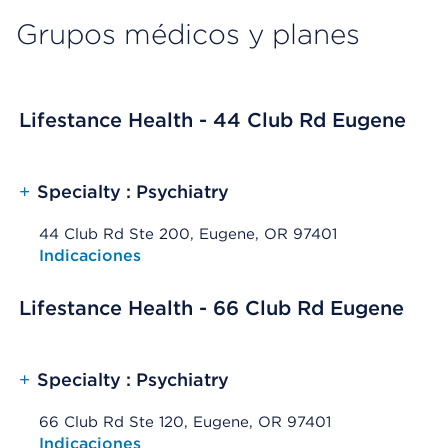
Grupos médicos y planes
Lifestance Health - 44 Club Rd Eugene
+
Specialty : Psychiatry
44 Club Rd Ste 200, Eugene, OR 97401
Opens native map application on mobile devices
Indicaciones
Lifestance Health - 66 Club Rd Eugene
+
Specialty : Psychiatry
66 Club Rd Ste 120, Eugene, OR 97401
Opens native map application on mobile devices
Indicaciones