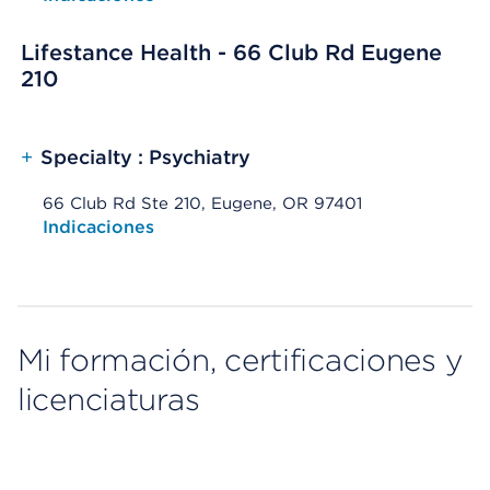
Lifestance Health - 66 Club Rd Eugene
210
+
Specialty : Psychiatry
66 Club Rd Ste 210, Eugene, OR 97401
Opens native map application on mobile devices
Indicaciones
Mi formación, certificaciones y
licenciaturas