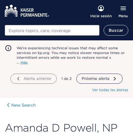
Menu
Inicie sesión
Buscar
Buscar
We're experiencing technical issues that may affect some
services on kp.org. You may notice slower response times or
intermittent errors while we work to restore normal s
…
más
Alerta anterior
mostrando
1
de
2
Próxima alerta
Ver todas las alertas
New Search
Amanda D Powell, NP