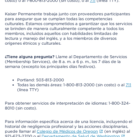
costo) o al 1-800-813-2000 (sin costo), o al
711
(línea TTY).
Kaiser Permanente trabaja junto con proveedores participantes
para asegurar que se cumplan todas las competencias
culturales. Estamos comprometidos a garantizar que los servicios
se brinden de manera culturalmente competente a todos los
miembros, incluidos aquellos con habilidades limitadas de
lectura y manejo del inglés, y a los miembros de diversos
orígenes étnicos y culturales.
¿Tiene alguna pregunta?
Llame al Departamento de Servicios
(Membership Services), de 8 a. m. a 6 p. m., los 7 días de la
semana (excepto los principales días festivos).
Portland: 503-813-2000
Todas las demás áreas: 1-800-813-2000 (sin costo) o al
711
(línea TTY)
Para obtener servicios de interpretación de idiomas: 1-800-324-
8010 (sin costo).
Para información específica acerca de una licencia, incluyendo el
historial de negligencia profesional y las acciones disciplinarias,
puede llamar al
Colegio de Médicos de Oregon
(en inglés) al
971-673-2700 o al
Departamento de Salud de Washington