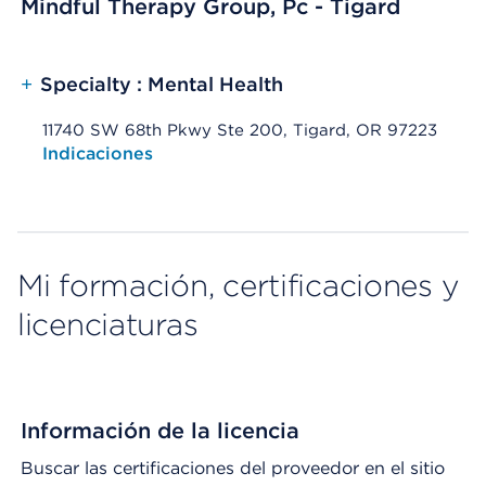
Mindful Therapy Group, Pc - Tigard
+
Specialty : Mental Health
11740 SW 68th Pkwy Ste 200, Tigard, OR 97223
Opens native map application on mobile devices
Indicaciones
Mi formación, certificaciones y
licenciaturas
Información de la licencia
Buscar las certificaciones del proveedor en el sitio