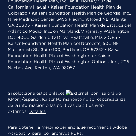
Foundation Health Plan, Inc., en el Norte y Sur de
California y Hawái • Kaiser Foundation Health Plan de
Colorado • Kaiser Foundation Health Plan de Georgia, Inc.,
Nine Piedmont Center, 3495 Piedmont Road NE, Atlanta,
GA 30305 • Kaiser Foundation Health Plan de Estados del
Atlántico Medio, Inc., en Maryland, Virginia, y Washington,
D.C., 4000 Garden City Drive, Hyattsville, MD, 20785 •
Kaiser Foundation Health Plan del Noroeste, 500 NE
Multnomah St., Suite 100, Portland, OR 97232 • Kaiser
Foundation Health Plan of Washington or Kaiser
Foundation Health Plan of Washington Options, Inc., 2715
Naches Ave, Renton, WA 98057
Si selecciona estos enlaces
saldrá de
KP.org/espanol. Kaiser Permanente no se responsabiliza
de la información o las políticas de sitios web
externos.
Detalles
.
Para obtener la mejor experiencia, se recomienda
Adobe
Acrobat
para leer archivos PDFs.