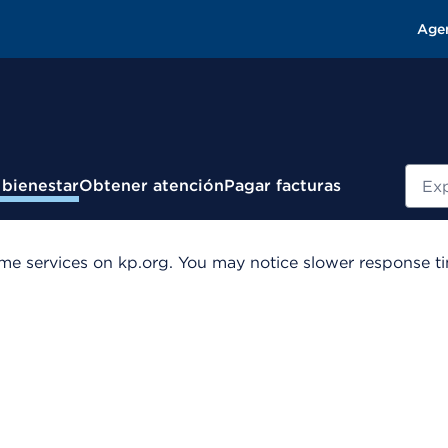
Age
Busc
 bienestar
Obtener atención
Pagar facturas
me services on kp.org. You may notice slower response tim