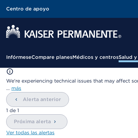
Centro de apoyo
Menú contextual
Infórmese
Compare planes
Médicos y centros
Salud y
We're experiencing technical issues that may affect so
…
más
Alerta anterior
mostrando
1
de
1
Próxima alerta
Ver todas las alertas