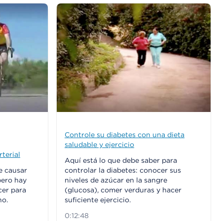
Controle su diabetes con una dieta
saludable y ejercicio
terial
Aquí está lo que debe saber para
de causar
controlar la diabetes: conocer sus
pero hay
niveles de azúcar en la sangre
er para
(glucosa), comer verduras y hacer
no.
suficiente ejercicio.
0:12:48