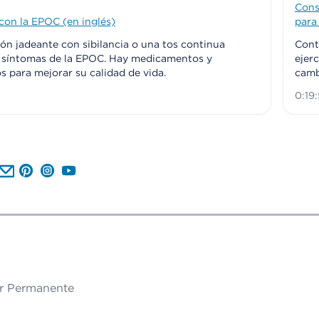
Conse
con la EPOC (en inglés)
para
ión jadeante con sibilancia o una tos continua
Contr
r síntomas de la EPOC. Hay medicamentos y
ejer
s para mejorar su calidad de vida.
camb
0:19:
 on Facebook
 us on X
llow us on LinkedIn
Send us an Email
Follow us on Pinterest
Follow us on Instagram
Follow us on YouTube
r Permanente