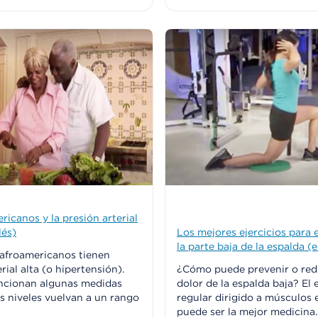
ricanos y la presión arterial
lés)
Los mejores ejercicios para e
la parte baja de la espalda (e
 afroamericanos tienen
rial alta (o hipertensión).
¿Cómo puede prevenir o redu
ncionan algunas medidas
dolor de la espalda baja? El e
s niveles vuelvan a un rango
regular dirigido a músculos 
puede ser la mejor medicina. 