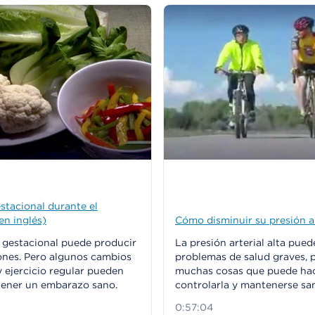
stacional durante el
n inglés)
Cómo disminuir su presión ar
 gestacional puede producir
La presión arterial alta pue
ones. Pero algunos cambios
problemas de salud graves, 
 y ejercicio regular pueden
muchas cosas que puede hac
tener un embarazo sano.
controlarla y mantenerse sa
0:57:04