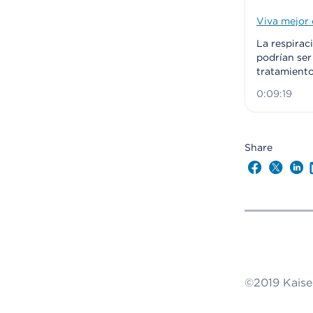
Viva mejor 
La respirac
podrían se
tratamiento
0:09:19
Share
Follow us
Follow
Fo
©2019 Kaise