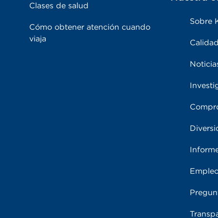
Clases de salud
Sobre 
Cómo obtener atención cuando
viaja
Calidad
Noticia
Investi
Compro
Diversi
Inform
Emple
Pregun
Transpa