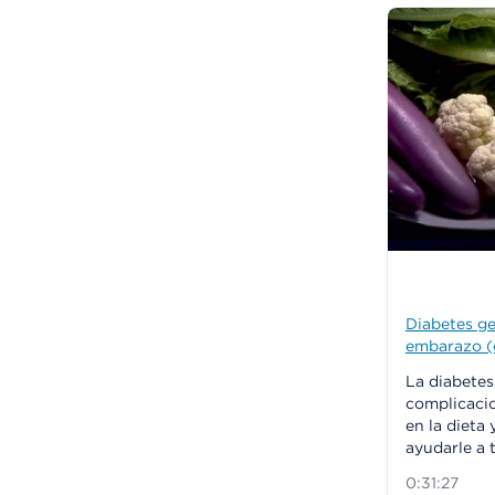
Diabetes ge
embarazo (e
La diabetes
complicaci
en la dieta
ayudarle a 
0:31:27