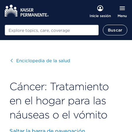
Menu
Inicie sesión
Buscar
Buscar
Visitar
Enciclopedia de la salud
Cáncer: Tratamiento
en el hogar para las
náuseas o el vómito
Saltar la barra de navegación