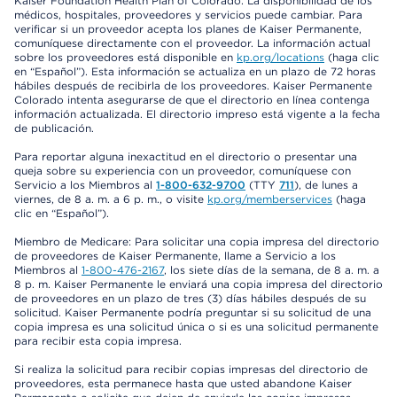
Kaiser Foundation Health Plan of Colorado. La disponibilidad de los
médicos, hospitales, proveedores y servicios puede cambiar. Para
verificar si un proveedor acepta los planes de Kaiser Permanente,
comuníquese directamente con el proveedor. La información actual
sobre los proveedores está disponible en
kp.org/locations
(haga clic
en “Español”). Esta información se actualiza en un plazo de 72 horas
hábiles después de recibirla de los proveedores. Kaiser Permanente
Colorado intenta asegurarse de que el directorio en línea contenga
información actualizada. El directorio impreso está vigente a la fecha
de publicación.
Para reportar alguna inexactitud en el directorio o presentar una
queja sobre su experiencia con un proveedor, comuníquese con
Servicio a los Miembros al
1-800-632-9700
(TTY
711
), de lunes a
viernes, de 8 a. m. a 6 p. m., o visite
kp.org/memberservices
(haga
clic en “Español”).
Miembro de Medicare: Para solicitar una copia impresa del directorio
de proveedores de Kaiser Permanente, llame a Servicio a los
Miembros al
1-800-476-2167
, los siete días de la semana, de 8 a. m. a
8 p. m. Kaiser Permanente le enviará una copia impresa del directorio
de proveedores en un plazo de tres (3) días hábiles después de su
solicitud. Kaiser Permanente podría preguntar si su solicitud de una
copia impresa es una solicitud única o si es una solicitud permanente
para recibir esta copia impresa.
Si realiza la solicitud para recibir copias impresas del directorio de
proveedores, esta permanece hasta que usted abandone Kaiser