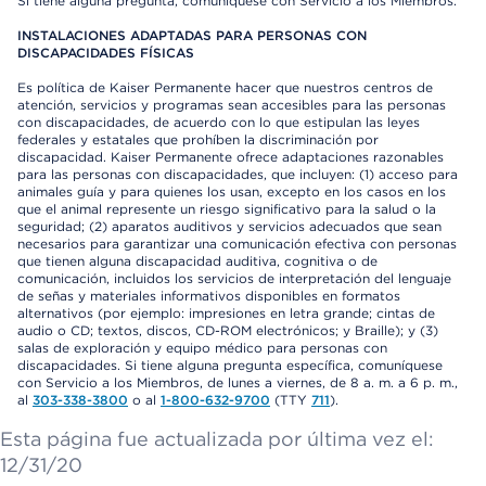
Si tiene alguna pregunta, comuníquese con Servicio a los Miembros.
INSTALACIONES ADAPTADAS PARA PERSONAS CON
DISCAPACIDADES FÍSICAS
Es política de Kaiser Permanente hacer que nuestros centros de
atención, servicios y programas sean accesibles para las personas
con discapacidades, de acuerdo con lo que estipulan las leyes
federales y estatales que prohíben la discriminación por
discapacidad. Kaiser Permanente ofrece adaptaciones razonables
para las personas con discapacidades, que incluyen: (1) acceso para
animales guía y para quienes los usan, excepto en los casos en los
que el animal represente un riesgo significativo para la salud o la
seguridad; (2) aparatos auditivos y servicios adecuados que sean
necesarios para garantizar una comunicación efectiva con personas
que tienen alguna discapacidad auditiva, cognitiva o de
comunicación, incluidos los servicios de interpretación del lenguaje
de señas y materiales informativos disponibles en formatos
alternativos (por ejemplo: impresiones en letra grande; cintas de
audio o CD; textos, discos, CD-ROM electrónicos; y Braille); y (3)
salas de exploración y equipo médico para personas con
discapacidades. Si tiene alguna pregunta específica, comuníquese
con Servicio a los Miembros, de lunes a viernes, de 8 a. m. a 6 p. m.,
al
303-338-3800
o al
1-800-632-9700
(TTY
711
).
Esta página fue actualizada por última vez el:
12/31/20