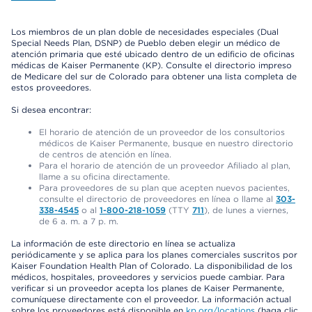
Los miembros de un plan doble de necesidades especiales (Dual
Special Needs Plan, DSNP) de Pueblo deben elegir un médico de
atención primaria que esté ubicado dentro de un edificio de oficinas
médicas de Kaiser Permanente (KP). Consulte el directorio impreso
de Medicare del sur de Colorado para obtener una lista completa de
estos proveedores.
Si desea encontrar:
El horario de atención de un proveedor de los consultorios
médicos de Kaiser Permanente, busque en nuestro directorio
de centros de atención en línea.
Para el horario de atención de un proveedor Afiliado al plan,
llame a su oficina directamente.
Para proveedores de su plan que acepten nuevos pacientes,
consulte el directorio de proveedores en línea o llame al
303-
338-4545
o al
1-800-218-1059
(TTY
711
), de lunes a viernes,
de 6 a. m. a 7 p. m.
La información de este directorio en línea se actualiza
periódicamente y se aplica para los planes comerciales suscritos por
Kaiser Foundation Health Plan of Colorado. La disponibilidad de los
médicos, hospitales, proveedores y servicios puede cambiar. Para
verificar si un proveedor acepta los planes de Kaiser Permanente,
comuníquese directamente con el proveedor. La información actual
sobre los proveedores está disponible en
kp.org/locations
(haga clic