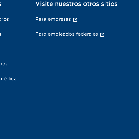
s
Visite nuestros otros sitios
bros
Para empresas
s
Para empleados federales
uras
 médica