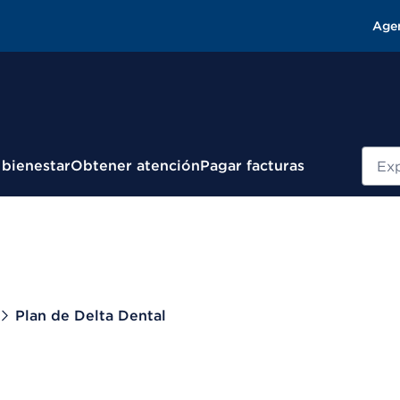
Age
Busc
 bienestar
Obtener atención
Pagar facturas
Plan de Delta Dental