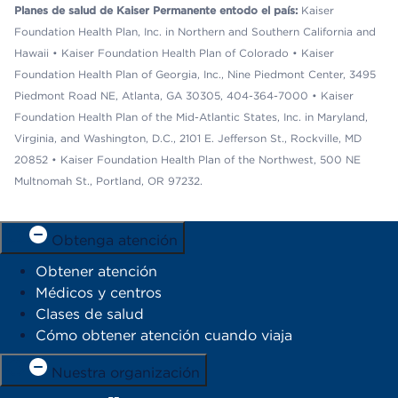
Planes de salud de Kaiser Permanente entodo el país:
Kaiser
Foundation Health Plan, Inc. in Northern and Southern California and
Hawaii • Kaiser Foundation Health Plan of Colorado • Kaiser
Foundation Health Plan of Georgia, Inc., Nine Piedmont Center, 3495
Piedmont Road NE, Atlanta, GA 30305, 404-364-7000 • Kaiser
Foundation Health Plan of the Mid-Atlantic States, Inc. in Maryland,
Virginia, and Washington, D.C., 2101 E. Jefferson St., Rockville, MD
20852 • Kaiser Foundation Health Plan of the Northwest, 500 NE
Multnomah St., Portland, OR 97232.
Obtenga atención
Obtener atención
Médicos y centros
Clases de salud
Cómo obtener atención cuando viaja
Nuestra organización