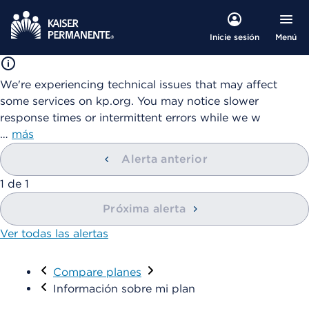
Menú
Inicie sesión
We're experiencing technical issues that may affect
some services on kp.org. You may notice slower
response times or intermittent errors while we w
…
más
Alerta anterior
mostrando
1
de
1
Próxima alerta
Ver todas las alertas
Visitar
Compare planes
Información sobre mi plan