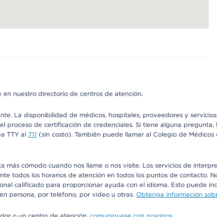
 en nuestro directorio de centros de atención.
ente. La disponibilidad de médicos, hospitales, proveedores y servici
n el proceso de certificación de credenciales. Si tiene alguna pregunt
ea TTY al
711
(sin costo). También puede llamar al Colegio de Médicos d
más cómodo cuando nos llame o nos visite. Los servicios de interpreta
urante todos los horarios de atención en todos los puntos de contacto.
sonal calificado para proporcionar ayuda con el idioma. Esto puede inc
 en persona, por teléfono, por video u otras.
Obtenga información sobre
edor o un centro de atención,
comuníquese con nosotros
.