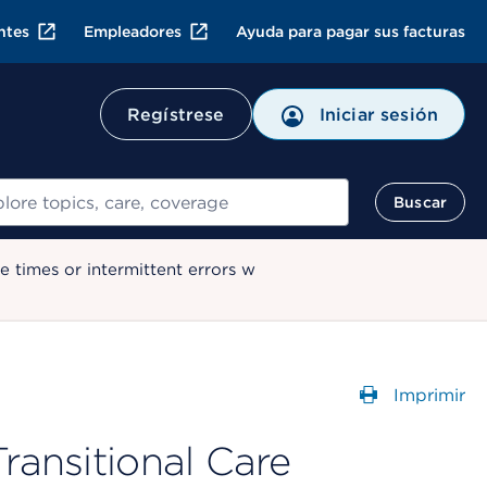
ntes
Empleadores
Ayuda para pagar sus facturas
Regístrese
Iniciar sesión
ar
Buscar
 times or intermittent errors w
Imprimir
Abre un
ransitional Care