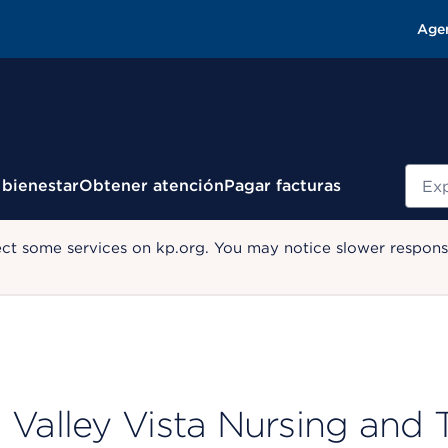
Age
Busc
 bienestar
Obtener atención
Pagar facturas
ect some services on kp.org. You may notice slower response
Valley Vista Nursing and T