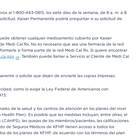
os al 1-800-443-0815, los siete días de la semana, de 8 a. m. a 8
olicitud. Kaiser Permanente podría preguntar si su solicitud de
 puede obtener cualquier medicamento cubierto por Kaiser
e Medi Cal Rx. No es necesario que sea una farmacia de la red
rmarle si forma parte de la red Medi Cal Rx. Si quiere encontrar
.ca.gov
. También puede llamar a Servicio al Cliente de Medi Cal
anente o solicite que dejen de enviarle las copias impresas.
apacidad, como lo exige la Ley Federal de Americanos con
973.
les de la salud y los centros de atención en los planes del nivel
alth Plan). Es posible que las medidas incluyan, entre otras, el
CAHPS), las quejas de los miembros/pacientes, las calificaciones
rcado de Seguros Médicos de KFHP tienen acceso a todos los
dos de los planes de KFHP, de acuerdo con los términos del plan