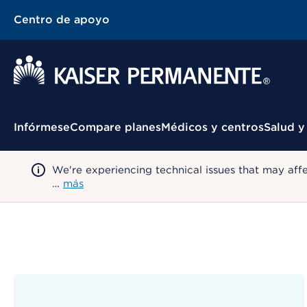
Centro de apoyo
Menú contextual
Infórmese
Compare planes
Médicos y centros
Salud y
We're experiencing technical issues that may aff
…
más