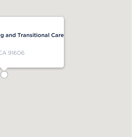
ng and Transitional Care
 CA 91606