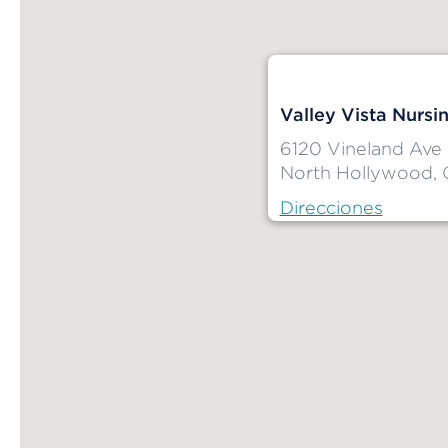
Valley Vista Nursi
6120 Vineland Ave
North Hollywood,
Direcciones