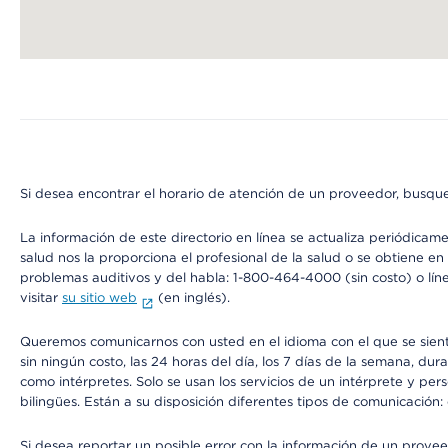
Map ends
Si desea encontrar el horario de atención de un proveedor, busque
La información de este directorio en línea se actualiza periódicam
salud nos la proporciona el profesional de la salud o se obtiene e
problemas auditivos y del habla: 1-800-464-4000 (sin costo) o lín
visitar
su sitio web
(en inglés).
Queremos comunicarnos con usted en el idioma con el que se sienta 
sin ningún costo, las 24 horas del día, los 7 días de la semana, d
como intérpretes. Solo se usan los servicios de un intérprete y per
bilingües. Están a su disposición diferentes tipos de comunicación:
Si desea reportar un posible error con la información de un prove