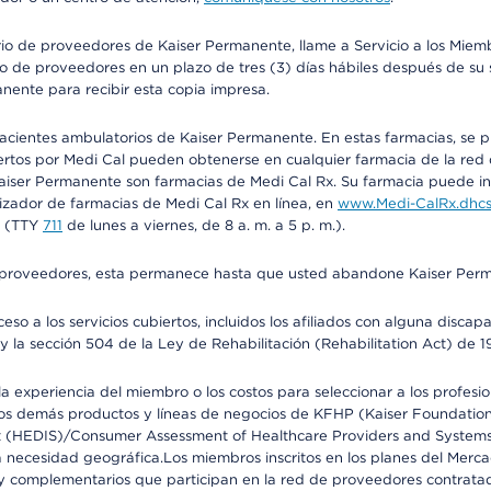
io de proveedores de Kaiser Permanente, llame a Servicio a los Miembr
o de proveedores en un plazo de tres (3) días hábiles después de su s
anente para recibir esta copia impresa.
 pacientes ambulatorios de Kaiser Permanente. En estas farmacias, se
tos por Medi Cal pueden obtenerse en cualquier farmacia de la red d
iser Permanente son farmacias de Medi Cal Rx. Su farmacia puede info
izador de farmacias de Medi Cal Rx en línea, en
www.Medi-CalRx.dhcs
na (TTY
711
de lunes a viernes, de 8 a. m. a 5 p. m.).
o de proveedores, esta permanece hasta que usted abandone Kaiser Perm
so a los servicios cubiertos, incluidos los afiliados con alguna disc
y la sección 504 de la Ley de Rehabilitación (Rehabilitation Act) de 1
 experiencia del miembro o los costos para seleccionar a los profesiona
s demás productos y líneas de negocios de KFHP (Kaiser Foundation He
t (HEDIS)/Consumer Assessment of Healthcare Providers and Systems (
 la necesidad geográfica.Los miembros inscritos en los planes del Me
s y complementarios que participan en la red de proveedores contrata