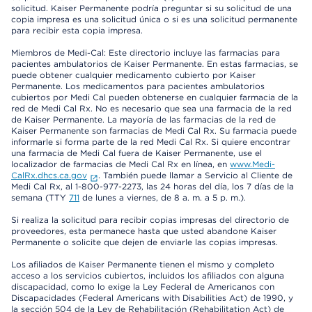
solicitud. Kaiser Permanente podría preguntar si su solicitud de una
copia impresa es una solicitud única o si es una solicitud permanente
para recibir esta copia impresa.
Miembros de Medi-Cal: Este directorio incluye las farmacias para
pacientes ambulatorios de Kaiser Permanente. En estas farmacias, se
puede obtener cualquier medicamento cubierto por Kaiser
Permanente. Los medicamentos para pacientes ambulatorios
cubiertos por Medi Cal pueden obtenerse en cualquier farmacia de la
red de Medi Cal Rx. No es necesario que sea una farmacia de la red
de Kaiser Permanente. La mayoría de las farmacias de la red de
Kaiser Permanente son farmacias de Medi Cal Rx. Su farmacia puede
informarle si forma parte de la red Medi Cal Rx. Si quiere encontrar
una farmacia de Medi Cal fuera de Kaiser Permanente, use el
localizador de farmacias de Medi Cal Rx en línea, en
www.Medi-
CalRx.dhcs.ca.gov
. También puede llamar a Servicio al Cliente de
Medi Cal Rx, al 1-800-977-2273, las 24 horas del día, los 7 días de la
semana (TTY
711
de lunes a viernes, de 8 a. m. a 5 p. m.).
Si realiza la solicitud para recibir copias impresas del directorio de
proveedores, esta permanece hasta que usted abandone Kaiser
Permanente o solicite que dejen de enviarle las copias impresas.
Los afiliados de Kaiser Permanente tienen el mismo y completo
acceso a los servicios cubiertos, incluidos los afiliados con alguna
discapacidad, como lo exige la Ley Federal de Americanos con
Discapacidades (Federal Americans with Disabilities Act) de 1990, y
la sección 504 de la Ley de Rehabilitación (Rehabilitation Act) de