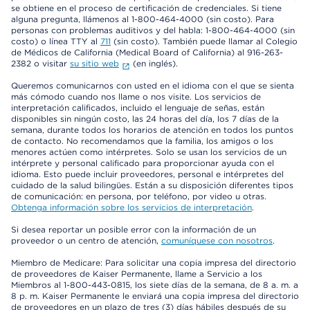
se obtiene en el proceso de certificación de credenciales. Si tiene
alguna pregunta, llámenos al 1-800-464-4000 (sin costo). Para
personas con problemas auditivos y del habla: 1-800-464-4000 (sin
costo) o línea TTY al
711
(sin costo). También puede llamar al Colegio
de Médicos de California (Medical Board of California) al 916-263-
2382 o visitar
su sitio web
(en inglés).
Queremos comunicarnos con usted en el idioma con el que se sienta
más cómodo cuando nos llame o nos visite. Los servicios de
interpretación calificados, incluido el lenguaje de señas, están
disponibles sin ningún costo, las 24 horas del día, los 7 días de la
semana, durante todos los horarios de atención en todos los puntos
de contacto. No recomendamos que la familia, los amigos o los
menores actúen como intérpretes. Solo se usan los servicios de un
intérprete y personal calificado para proporcionar ayuda con el
idioma. Esto puede incluir proveedores, personal e intérpretes del
cuidado de la salud bilingües. Están a su disposición diferentes tipos
de comunicación: en persona, por teléfono, por video u otras.
Obtenga información sobre los servicios de interpretación
.
Si desea reportar un posible error con la información de un
proveedor o un centro de atención,
comuníquese con nosotros
.
Miembro de Medicare: Para solicitar una copia impresa del directorio
de proveedores de Kaiser Permanente, llame a Servicio a los
Miembros al 1-800-443-0815, los siete días de la semana, de 8 a. m. a
8 p. m. Kaiser Permanente le enviará una copia impresa del directorio
de proveedores en un plazo de tres (3) días hábiles después de su