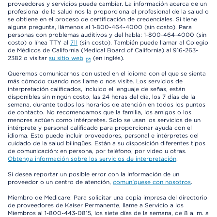
proveedores y servicios puede cambiar. La información acerca de un
profesional de la salud nos la proporciona el profesional de la salud o
se obtiene en el proceso de certificación de credenciales. Si tiene
alguna pregunta, llámenos al 1-800-464-4000 (sin costo). Para
personas con problemas auditivos y del habla: 1-800-464-4000 (sin
costo) o línea TTY al
711
(sin costo). También puede llamar al Colegio
de Médicos de California (Medical Board of California) al 916-263-
2382 o visitar
su sitio web
(en inglés).
Queremos comunicarnos con usted en el idioma con el que se sienta
más cómodo cuando nos llame o nos visite. Los servicios de
interpretación calificados, incluido el lenguaje de señas, están
disponibles sin ningún costo, las 24 horas del día, los 7 días de la
semana, durante todos los horarios de atención en todos los puntos
de contacto. No recomendamos que la familia, los amigos o los
menores actúen como intérpretes. Solo se usan los servicios de un
intérprete y personal calificado para proporcionar ayuda con el
idioma. Esto puede incluir proveedores, personal e intérpretes del
cuidado de la salud bilingües. Están a su disposición diferentes tipos
de comunicación: en persona, por teléfono, por video u otras.
Obtenga información sobre los servicios de interpretación
.
Si desea reportar un posible error con la información de un
proveedor o un centro de atención,
comuníquese con nosotros
.
Miembro de Medicare: Para solicitar una copia impresa del directorio
de proveedores de Kaiser Permanente, llame a Servicio a los
Miembros al 1-800-443-0815, los siete días de la semana, de 8 a. m. a