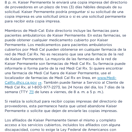
8 p. m. Kaiser Permanente le enviará una copia impresa del directorio
de proveedores en un plazo de tres (3) días hábiles después de su
solicitud. Kaiser Permanente podría preguntar si su solicitud de una
copia impresa es una solicitud única o si es una solicitud permanente
para recibir esta copia impresa.
Miembros de Medi-Cal: Este directorio incluye las farmacias para
pacientes ambulatorios de Kaiser Permanente. En estas farmacias, se
puede obtener cualquier medicamento cubierto por Kaiser
Permanente. Los medicamentos para pacientes ambulatorios
cubiertos por Medi Cal pueden obtenerse en cualquier farmacia de la
red de Medi Cal Rx. No es necesario que sea una farmacia de la red
de Kaiser Permanente. La mayoría de las farmacias de la red de
Kaiser Permanente son farmacias de Medi Cal Rx. Su farmacia puede
informarle si forma parte de la red Medi Cal Rx. Si quiere encontrar
una farmacia de Medi Cal fuera de Kaiser Permanente, use el
localizador de farmacias de Medi Cal Rx en línea, en
www.Medi-
CalRx.dhcs.ca.gov
. También puede llamar a Servicio al Cliente de
Medi Cal Rx, al 1-800-977-2273, las 24 horas del día, los 7 días de la
semana (TTY
711
de lunes a viernes, de 8 a. m. a 5 p. m.).
Si realiza la solicitud para recibir copias impresas del directorio de
proveedores, esta permanece hasta que usted abandone Kaiser
Permanente o solicite que dejen de enviarle las copias impresas.
Los afiliados de Kaiser Permanente tienen el mismo y completo
acceso a los servicios cubiertos, incluidos los afiliados con alguna
discapacidad, como lo exige la Ley Federal de Americanos con