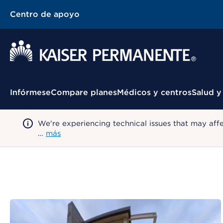
Centro de apoyo
Menú contextual
Infórmese
Compare planes
Médicos y centros
Salud y
We're experiencing technical issues that may aff
…
más