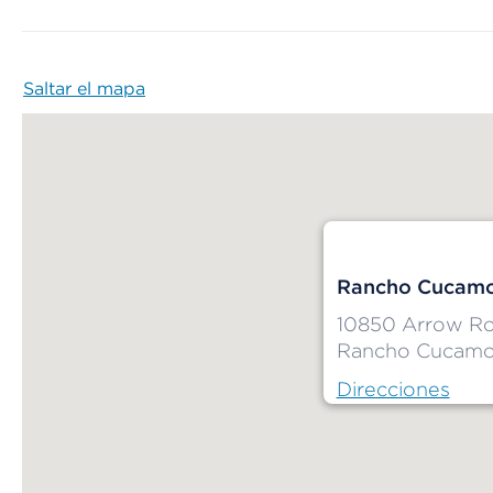
Saltar el mapa
Map begins
Rancho Cucamon
10850 Arrow R
Rancho Cucamo
Direcciones