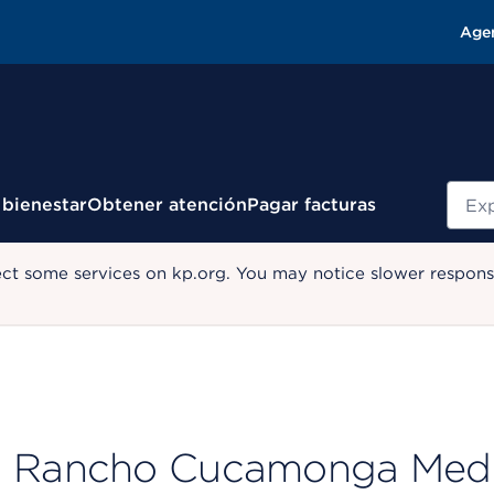
Age
Busc
 bienestar
Obtener atención
Pagar facturas
ect some services on kp.org. You may notice slower response
Rancho Cucamonga Medic