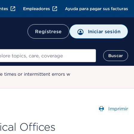
ntes
Empleadores
Ayuda para pagar sus facturas
Regístrese
Iniciar sesión
ar
Buscar
 times or intermittent errors w
Imprimir
Abre un
al Offices