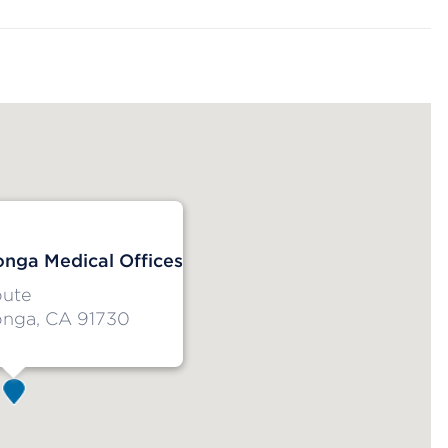
ga Medical Offices
oute
nga, CA 91730