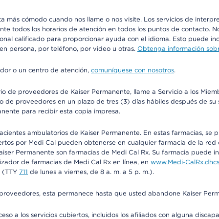
más cómodo cuando nos llame o nos visite. Los servicios de interpreta
urante todos los horarios de atención en todos los puntos de contacto.
sonal calificado para proporcionar ayuda con el idioma. Esto puede inc
 en persona, por teléfono, por video u otras.
Obtenga información sobre
edor o un centro de atención,
comuníquese con nosotros
.
io de proveedores de Kaiser Permanente, llame a Servicio a los Miembr
o de proveedores en un plazo de tres (3) días hábiles después de su s
anente para recibir esta copia impresa.
 pacientes ambulatorios de Kaiser Permanente. En estas farmacias, se
tos por Medi Cal pueden obtenerse en cualquier farmacia de la red d
iser Permanente son farmacias de Medi Cal Rx. Su farmacia puede info
izador de farmacias de Medi Cal Rx en línea, en
www.Medi-CalRx.dhcs
na (TTY
711
de lunes a viernes, de 8 a. m. a 5 p. m.).
o de proveedores, esta permanece hasta que usted abandone Kaiser Perm
so a los servicios cubiertos, incluidos los afiliados con alguna disc