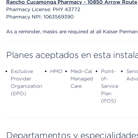
Rancho Cucamonga Pharmacy - 10850 Arrow Route
Pharmacy License: PHY 43772
Pharmacy NPI: 1063569390
As a reminder, masks are required at all Kaiser Permanen
Planes aceptados en esta instal
Exclusive
HMO
Medi-Cal
Point-
Seni
Provider
Managed
of-
Adv
Organization
Care
Service
(EPO)
Plan
(POS)
Departamentos y especialidade