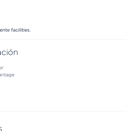
te facilities.
ación
or
antage
s