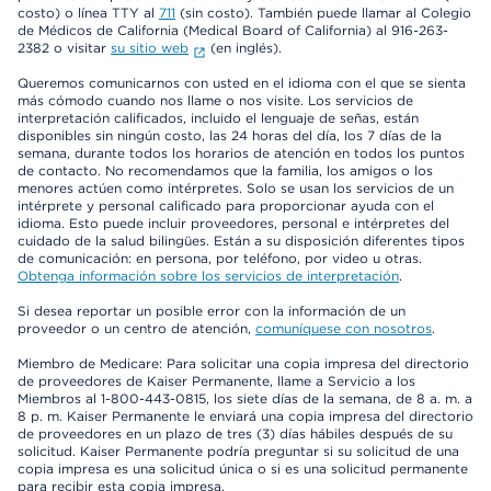
costo) o línea TTY al
711
(sin costo). También puede llamar al Colegio
de Médicos de California (Medical Board of California) al 916-263-
2382 o visitar
su sitio web
(en inglés).
Queremos comunicarnos con usted en el idioma con el que se sienta
más cómodo cuando nos llame o nos visite. Los servicios de
interpretación calificados, incluido el lenguaje de señas, están
disponibles sin ningún costo, las 24 horas del día, los 7 días de la
semana, durante todos los horarios de atención en todos los puntos
de contacto. No recomendamos que la familia, los amigos o los
menores actúen como intérpretes. Solo se usan los servicios de un
intérprete y personal calificado para proporcionar ayuda con el
idioma. Esto puede incluir proveedores, personal e intérpretes del
cuidado de la salud bilingües. Están a su disposición diferentes tipos
de comunicación: en persona, por teléfono, por video u otras.
Obtenga información sobre los servicios de interpretación
.
Si desea reportar un posible error con la información de un
proveedor o un centro de atención,
comuníquese con nosotros
.
Miembro de Medicare: Para solicitar una copia impresa del directorio
de proveedores de Kaiser Permanente, llame a Servicio a los
Miembros al 1-800-443-0815, los siete días de la semana, de 8 a. m. a
8 p. m. Kaiser Permanente le enviará una copia impresa del directorio
de proveedores en un plazo de tres (3) días hábiles después de su
solicitud. Kaiser Permanente podría preguntar si su solicitud de una
copia impresa es una solicitud única o si es una solicitud permanente
para recibir esta copia impresa.