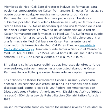
Miembros de Medi-Cal: Este directorio incluye las farmacias para
pacientes ambulatorios de Kaiser Permanente. En estas farmacias, se
puede obtener cualquier medicamento cubierto por Kaiser
Permanente. Los medicamentos para pacientes ambulatorios
cubiertos por Medi Cal pueden obtenerse en cualquier farmacia de la
red de Medi Cal Rx. No es necesario que sea una farmacia de la red
de Kaiser Permanente. La mayoría de las farmacias de la red de
Kaiser Permanente son farmacias de Medi Cal Rx. Su farmacia puede
informarle si forma parte de la red Medi Cal Rx. Si quiere encontrar
una farmacia de Medi Cal fuera de Kaiser Permanente, use el
localizador de farmacias de Medi Cal Rx en línea, en
www.Medi-
CalRx.dhcs.ca.gov
. También puede llamar a Servicio al Cliente de
Medi Cal Rx, al 1-800-977-2273, las 24 horas del día, los 7 días de la
semana (TTY
711
de lunes a viernes, de 8 a. m. a 5 p. m.).
Si realiza la solicitud para recibir copias impresas del directorio de
proveedores, esta permanece hasta que usted abandone Kaiser
Permanente o solicite que dejen de enviarle las copias impresas.
Los afiliados de Kaiser Permanente tienen el mismo y completo
acceso a los servicios cubiertos, incluidos los afiliados con alguna
discapacidad, como lo exige la Ley Federal de Americanos con
Discapacidades (Federal Americans with Disabilities Act) de 1990, y
la sección 504 de la Ley de Rehabilitación (Rehabilitation Act) de
1973.
Kaiser Permanente toma en cuenta los mismos niveles de calidad, la