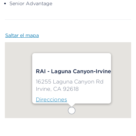
Senior Advantage
Saltar el mapa
Map begins
RAI - Laguna Canyon-Irvine
16255 Laguna Canyon Rd
Irvine, CA 92618
Direcciones
Map ends