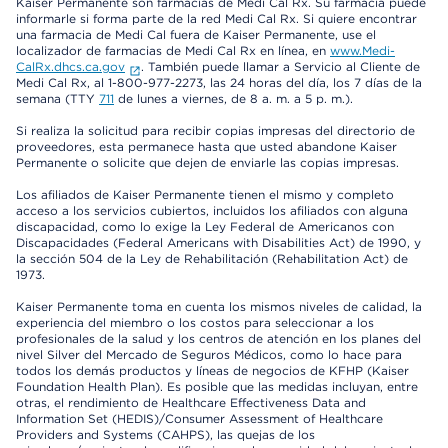
Kaiser Permanente son farmacias de Medi Cal Rx. Su farmacia puede
informarle si forma parte de la red Medi Cal Rx. Si quiere encontrar
una farmacia de Medi Cal fuera de Kaiser Permanente, use el
localizador de farmacias de Medi Cal Rx en línea, en
www.Medi-
CalRx.dhcs.ca.gov
. También puede llamar a Servicio al Cliente de
Medi Cal Rx, al 1-800-977-2273, las 24 horas del día, los 7 días de la
semana (TTY
711
de lunes a viernes, de 8 a. m. a 5 p. m.).
Si realiza la solicitud para recibir copias impresas del directorio de
proveedores, esta permanece hasta que usted abandone Kaiser
Permanente o solicite que dejen de enviarle las copias impresas.
Los afiliados de Kaiser Permanente tienen el mismo y completo
acceso a los servicios cubiertos, incluidos los afiliados con alguna
discapacidad, como lo exige la Ley Federal de Americanos con
Discapacidades (Federal Americans with Disabilities Act) de 1990, y
la sección 504 de la Ley de Rehabilitación (Rehabilitation Act) de
1973.
Kaiser Permanente toma en cuenta los mismos niveles de calidad, la
experiencia del miembro o los costos para seleccionar a los
profesionales de la salud y los centros de atención en los planes del
nivel Silver del Mercado de Seguros Médicos, como lo hace para
todos los demás productos y líneas de negocios de KFHP (Kaiser
Foundation Health Plan). Es posible que las medidas incluyan, entre
otras, el rendimiento de Healthcare Effectiveness Data and
Information Set (HEDIS)/Consumer Assessment of Healthcare
Providers and Systems (CAHPS), las quejas de los