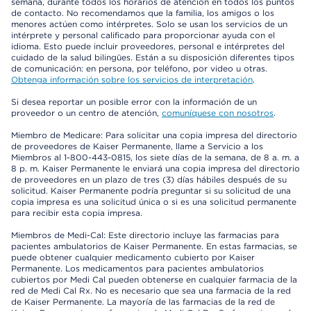
semana, durante todos los horarios de atención en todos los puntos
de contacto. No recomendamos que la familia, los amigos o los
menores actúen como intérpretes. Solo se usan los servicios de un
intérprete y personal calificado para proporcionar ayuda con el
idioma. Esto puede incluir proveedores, personal e intérpretes del
cuidado de la salud bilingües. Están a su disposición diferentes tipos
de comunicación: en persona, por teléfono, por video u otras.
Obtenga información sobre los servicios de interpretación
.
Si desea reportar un posible error con la información de un
proveedor o un centro de atención,
comuníquese con nosotros
.
Miembro de Medicare: Para solicitar una copia impresa del directorio
de proveedores de Kaiser Permanente, llame a Servicio a los
Miembros al 1-800-443-0815, los siete días de la semana, de 8 a. m. a
8 p. m. Kaiser Permanente le enviará una copia impresa del directorio
de proveedores en un plazo de tres (3) días hábiles después de su
solicitud. Kaiser Permanente podría preguntar si su solicitud de una
copia impresa es una solicitud única o si es una solicitud permanente
para recibir esta copia impresa.
Miembros de Medi-Cal: Este directorio incluye las farmacias para
pacientes ambulatorios de Kaiser Permanente. En estas farmacias, se
puede obtener cualquier medicamento cubierto por Kaiser
Permanente. Los medicamentos para pacientes ambulatorios
cubiertos por Medi Cal pueden obtenerse en cualquier farmacia de la
red de Medi Cal Rx. No es necesario que sea una farmacia de la red
de Kaiser Permanente. La mayoría de las farmacias de la red de