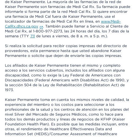
de Kaiser Permanente. La mayoría de las farmacias de la red de
Kaiser Permanente son farmacias de Medi Cal Rx. Su farmacia puede
informarle si forma parte de la red Medi Cal Rx. Si quiere encontrar
una farmacia de Medi Cal fuera de Kaiser Permanente, use el
localizador de farmacias de Medi Cal Rx en línea, en
www.Medi-
CalRx.dhcs.ca.gov
. También puede llamar a Servicio al Cliente de
Medi Cal Rx, al 1-800-977-2273, las 24 horas del día, los 7 días de la
semana (TTY
711
de lunes a viernes, de 8 a. m. a 5 p. m.).
Si realiza la solicitud para recibir copias impresas del directorio de
proveedores, esta permanece hasta que usted abandone Kaiser
Permanente o solicite que dejen de enviarle las copias impresas.
Los afiliados de Kaiser Permanente tienen el mismo y completo
acceso a los servicios cubiertos, incluidos los afiliados con alguna
discapacidad, como lo exige la Ley Federal de Americanos con
Discapacidades (Federal Americans with Disabilities Act) de 1990, y
la sección 504 de la Ley de Rehabilitación (Rehabilitation Act) de
1973.
Kaiser Permanente toma en cuenta los mismos niveles de calidad, la
experiencia del miembro o los costos para seleccionar a los
profesionales de la salud y los centros de atención en los planes del
nivel Silver del Mercado de Seguros Médicos, como lo hace para
todos los demás productos y líneas de negocios de KFHP (Kaiser
Foundation Health Plan). Es posible que las medidas incluyan, entre
otras, el rendimiento de Healthcare Effectiveness Data and
Information Set (HEDIS)/Consumer Assessment of Healthcare