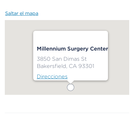
Saltar el mapa
Map begins
Millennium Surgery Center
3850 San Dimas St
Bakersfield, CA 93301
Direcciones
Map ends