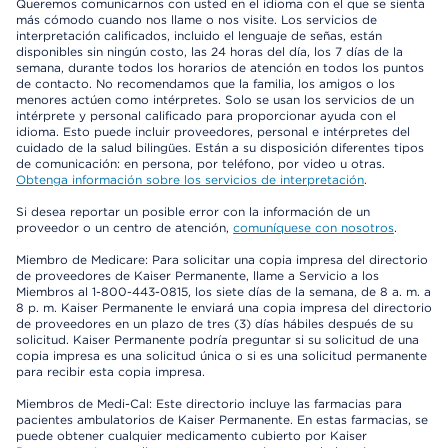
Queremos comunicarnos con usted en el idioma con el que se sienta
más cómodo cuando nos llame o nos visite. Los servicios de
interpretación calificados, incluido el lenguaje de señas, están
disponibles sin ningún costo, las 24 horas del día, los 7 días de la
semana, durante todos los horarios de atención en todos los puntos
de contacto. No recomendamos que la familia, los amigos o los
menores actúen como intérpretes. Solo se usan los servicios de un
intérprete y personal calificado para proporcionar ayuda con el
idioma. Esto puede incluir proveedores, personal e intérpretes del
cuidado de la salud bilingües. Están a su disposición diferentes tipos
de comunicación: en persona, por teléfono, por video u otras.
Obtenga información sobre los servicios de interpretación
.
Si desea reportar un posible error con la información de un
proveedor o un centro de atención,
comuníquese con nosotros
.
Miembro de Medicare: Para solicitar una copia impresa del directorio
de proveedores de Kaiser Permanente, llame a Servicio a los
Miembros al 1-800-443-0815, los siete días de la semana, de 8 a. m. a
8 p. m. Kaiser Permanente le enviará una copia impresa del directorio
de proveedores en un plazo de tres (3) días hábiles después de su
solicitud. Kaiser Permanente podría preguntar si su solicitud de una
copia impresa es una solicitud única o si es una solicitud permanente
para recibir esta copia impresa.
Miembros de Medi-Cal: Este directorio incluye las farmacias para
pacientes ambulatorios de Kaiser Permanente. En estas farmacias, se
puede obtener cualquier medicamento cubierto por Kaiser