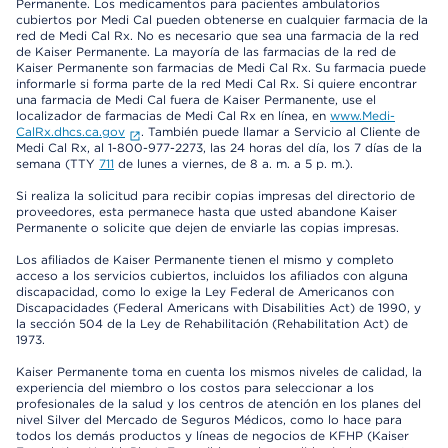
Permanente. Los medicamentos para pacientes ambulatorios
cubiertos por Medi Cal pueden obtenerse en cualquier farmacia de la
red de Medi Cal Rx. No es necesario que sea una farmacia de la red
de Kaiser Permanente. La mayoría de las farmacias de la red de
Kaiser Permanente son farmacias de Medi Cal Rx. Su farmacia puede
informarle si forma parte de la red Medi Cal Rx. Si quiere encontrar
una farmacia de Medi Cal fuera de Kaiser Permanente, use el
localizador de farmacias de Medi Cal Rx en línea, en
www.Medi-
CalRx.dhcs.ca.gov
. También puede llamar a Servicio al Cliente de
Medi Cal Rx, al 1-800-977-2273, las 24 horas del día, los 7 días de la
semana (TTY
711
de lunes a viernes, de 8 a. m. a 5 p. m.).
Si realiza la solicitud para recibir copias impresas del directorio de
proveedores, esta permanece hasta que usted abandone Kaiser
Permanente o solicite que dejen de enviarle las copias impresas.
Los afiliados de Kaiser Permanente tienen el mismo y completo
acceso a los servicios cubiertos, incluidos los afiliados con alguna
discapacidad, como lo exige la Ley Federal de Americanos con
Discapacidades (Federal Americans with Disabilities Act) de 1990, y
la sección 504 de la Ley de Rehabilitación (Rehabilitation Act) de
1973.
Kaiser Permanente toma en cuenta los mismos niveles de calidad, la
experiencia del miembro o los costos para seleccionar a los
profesionales de la salud y los centros de atención en los planes del
nivel Silver del Mercado de Seguros Médicos, como lo hace para
todos los demás productos y líneas de negocios de KFHP (Kaiser