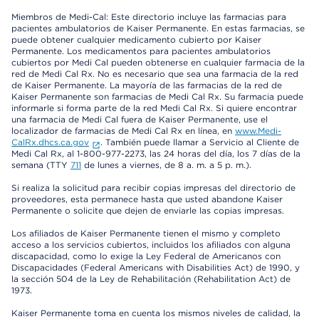
Miembros de Medi-Cal: Este directorio incluye las farmacias para
pacientes ambulatorios de Kaiser Permanente. En estas farmacias, se
puede obtener cualquier medicamento cubierto por Kaiser
Permanente. Los medicamentos para pacientes ambulatorios
cubiertos por Medi Cal pueden obtenerse en cualquier farmacia de la
red de Medi Cal Rx. No es necesario que sea una farmacia de la red
de Kaiser Permanente. La mayoría de las farmacias de la red de
Kaiser Permanente son farmacias de Medi Cal Rx. Su farmacia puede
informarle si forma parte de la red Medi Cal Rx. Si quiere encontrar
una farmacia de Medi Cal fuera de Kaiser Permanente, use el
localizador de farmacias de Medi Cal Rx en línea, en
www.Medi-
CalRx.dhcs.ca.gov
. También puede llamar a Servicio al Cliente de
Medi Cal Rx, al 1-800-977-2273, las 24 horas del día, los 7 días de la
semana (TTY
711
de lunes a viernes, de 8 a. m. a 5 p. m.).
Si realiza la solicitud para recibir copias impresas del directorio de
proveedores, esta permanece hasta que usted abandone Kaiser
Permanente o solicite que dejen de enviarle las copias impresas.
Los afiliados de Kaiser Permanente tienen el mismo y completo
acceso a los servicios cubiertos, incluidos los afiliados con alguna
discapacidad, como lo exige la Ley Federal de Americanos con
Discapacidades (Federal Americans with Disabilities Act) de 1990, y
la sección 504 de la Ley de Rehabilitación (Rehabilitation Act) de
1973.
Kaiser Permanente toma en cuenta los mismos niveles de calidad, la