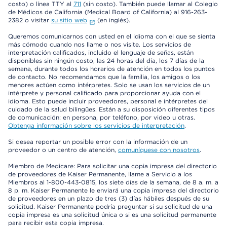
costo) o línea TTY al
711
(sin costo). También puede llamar al Colegio
de Médicos de California (Medical Board of California) al 916-263-
2382 o visitar
su sitio web
(en inglés).
Queremos comunicarnos con usted en el idioma con el que se sienta
más cómodo cuando nos llame o nos visite. Los servicios de
interpretación calificados, incluido el lenguaje de señas, están
disponibles sin ningún costo, las 24 horas del día, los 7 días de la
semana, durante todos los horarios de atención en todos los puntos
de contacto. No recomendamos que la familia, los amigos o los
menores actúen como intérpretes. Solo se usan los servicios de un
intérprete y personal calificado para proporcionar ayuda con el
idioma. Esto puede incluir proveedores, personal e intérpretes del
cuidado de la salud bilingües. Están a su disposición diferentes tipos
de comunicación: en persona, por teléfono, por video u otras.
Obtenga información sobre los servicios de interpretación
.
Si desea reportar un posible error con la información de un
proveedor o un centro de atención,
comuníquese con nosotros
.
Miembro de Medicare: Para solicitar una copia impresa del directorio
de proveedores de Kaiser Permanente, llame a Servicio a los
Miembros al 1-800-443-0815, los siete días de la semana, de 8 a. m. a
8 p. m. Kaiser Permanente le enviará una copia impresa del directorio
de proveedores en un plazo de tres (3) días hábiles después de su
solicitud. Kaiser Permanente podría preguntar si su solicitud de una
copia impresa es una solicitud única o si es una solicitud permanente
para recibir esta copia impresa.