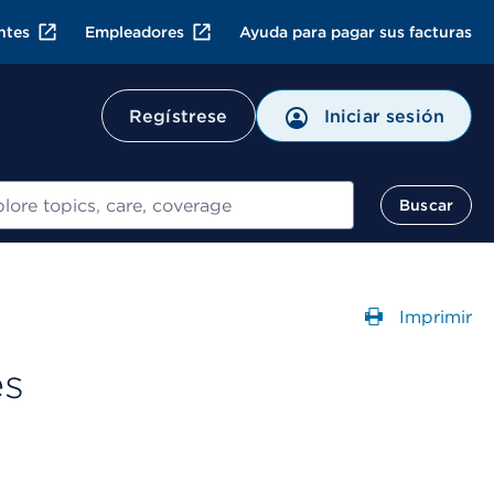
ntes
Empleadores
Ayuda para pagar sus facturas
Regístrese
Iniciar sesión
ar
Buscar
Imprimir
Abre un
es