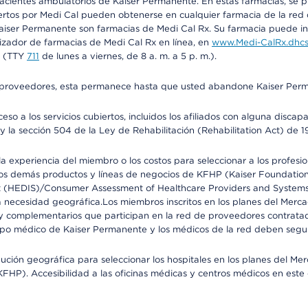
 pacientes ambulatorios de Kaiser Permanente. En estas farmacias, se
tos por Medi Cal pueden obtenerse en cualquier farmacia de la red d
iser Permanente son farmacias de Medi Cal Rx. Su farmacia puede info
izador de farmacias de Medi Cal Rx en línea, en
www.Medi-CalRx.dhcs
na (TTY
711
de lunes a viernes, de 8 a. m. a 5 p. m.).
o de proveedores, esta permanece hasta que usted abandone Kaiser Perm
so a los servicios cubiertos, incluidos los afiliados con alguna disc
y la sección 504 de la Ley de Rehabilitación (Rehabilitation Act) de 1
 experiencia del miembro o los costos para seleccionar a los profesiona
s demás productos y líneas de negocios de KFHP (Kaiser Foundation He
t (HEDIS)/Consumer Assessment of Healthcare Providers and Systems (
 la necesidad geográfica.Los miembros inscritos en los planes del Me
s y complementarios que participan en la red de proveedores contrata
o médico de Kaiser Permanente y los médicos de la red deben seguir l
ribución geográfica para seleccionar los hospitales en los planes del 
HP). Accesibilidad a las oficinas médicas y centros médicos en este d