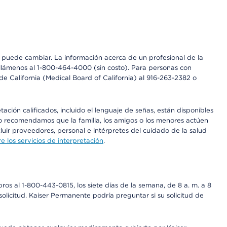
os puede cambiar. La información acerca de un profesional de la
a, llámenos al 1-800-464-4000 (sin costo). Para personas con
e California (Medical Board of California) al 916-263-2382 o
ción calificados, incluido el lenguaje de señas, están disponibles
 No recomendamos que la familia, los amigos o los menores actúen
luir proveedores, personal e intérpretes del cuidado de la salud
 los servicios de interpretación
.
os al 1-800-443-0815, los siete días de la semana, de 8 a. m. a 8
olicitud. Kaiser Permanente podría preguntar si su solicitud de