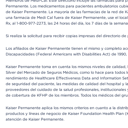
Miembros de Medi-Cal: Este directorio incluye las farmacias para
Permanente. Los medicamentos para pacientes ambulatorios cubier
de Kaiser Permanente. La mayoría de las farmacias de la red de Ka
una farmacia de Medi Cal fuera de Kaiser Permanente, use el local
Rx, al 1-800-977-2273, las 24 horas del día, los 7 días de la sema
Si realiza la solicitud para recibir copias impresas del directori
Los afiliados de Kaiser Permanente tienen el mismo y completo acce
Discapacidades (Federal Americans with Disabilities Act) de 1990, 
Kaiser Permanente toma en cuenta los mismos niveles de calidad, la
Silver del Mercado de Seguros Médicos, como lo hace para todos lo
rendimiento de Healthcare Effectiveness Data and Information Se
de seguridad del paciente, las medidas de calidad del hospital y
proveedores del cuidado de la salud profesionales, institucionale
de cobertura de KFHP de los miembros. Todos los médicos del grup
Kaiser Permanente aplica los mismos criterios en cuanto a la dist
productos y líneas de negocio de Kaiser Foundation Health Plan (KF
atención de Kaiser Permanente.