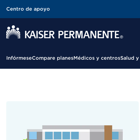
Centro de apoyo
Menú contextual
Infórmese
Compare planes
Médicos y centros
Salud y