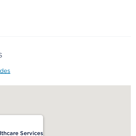
s
ades
thcare Services