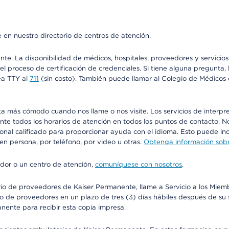
 en nuestro directorio de centros de atención.
ente. La disponibilidad de médicos, hospitales, proveedores y servici
n el proceso de certificación de credenciales. Si tiene alguna pregunt
ea TTY al
711
(sin costo). También puede llamar al Colegio de Médicos d
más cómodo cuando nos llame o nos visite. Los servicios de interpreta
urante todos los horarios de atención en todos los puntos de contacto.
sonal calificado para proporcionar ayuda con el idioma. Esto puede inc
 en persona, por teléfono, por video u otras.
Obtenga información sobre
edor o un centro de atención,
comuníquese con nosotros
.
io de proveedores de Kaiser Permanente, llame a Servicio a los Miembr
o de proveedores en un plazo de tres (3) días hábiles después de su s
anente para recibir esta copia impresa.