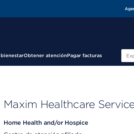
Age
Busc
 bienestar
Obtener atención
Pagar facturas
Maxim Healthcare Servic
Home Health and/or Hospice