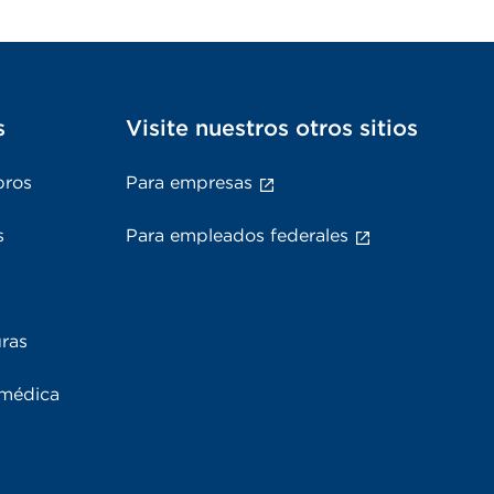
s
Visite nuestros otros sitios
bros
Para empresas
s
Para empleados federales
uras
 médica