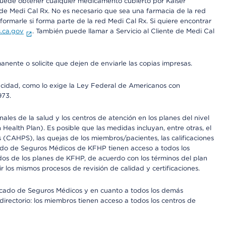
 puede obtener cualquier medicamento cubierto por Kaiser
e Medi Cal Rx. No es necesario que sea una farmacia de la red
rmarle si forma parte de la red Medi Cal Rx. Si quiere encontrar
.ca.gov
. También puede llamar a Servicio al Cliente de Medi Cal
anente o solicite que dejen de enviarle las copias impresas.
apacidad, como lo exige la Ley Federal de Americanos con
973.
les de la salud y los centros de atención en los planes del nivel
alth Plan). Es posible que las medidas incluyan, entre otras, el
CAHPS), las quejas de los miembros/pacientes, las calificaciones
rcado de Seguros Médicos de KFHP tienen acceso a todos los
dos de los planes de KFHP, de acuerdo con los términos del plan
os mismos procesos de revisión de calidad y certificaciones.
Mercado de Seguros Médicos y en cuanto a todos los demás
irectorio: los miembros tienen acceso a todos los centros de