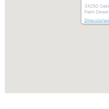
34250 Gate
Palm Desert
Direccione
Map ends