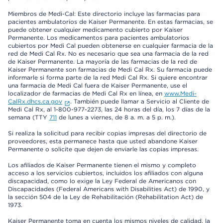
Miembros de Medi-Cal: Este directorio incluye las farmacias para
pacientes ambulatorios de Kaiser Permanente. En estas farmacias, se
puede obtener cualquier medicamento cubierto por Kaiser
Permanente. Los medicamentos para pacientes ambulatorios
cubiertos por Medi Cal pueden obtenerse en cualquier farmacia de la
red de Medi Cal Rx. No es necesario que sea una farmacia de la red
de Kaiser Permanente. La mayoría de las farmacias de la red de
Kaiser Permanente son farmacias de Medi Cal Rx. Su farmacia puede
informarle si forma parte de la red Medi Cal Rx. Si quiere encontrar
una farmacia de Medi Cal fuera de Kaiser Permanente, use el
localizador de farmacias de Medi Cal Rx en línea, en
www.Medi-
CalRx.dhcs.ca.gov
. También puede llamar a Servicio al Cliente de
Medi Cal Rx, al 1-800-977-2273, las 24 horas del día, los 7 días de la
semana (TTY
711
de lunes a viernes, de 8 a. m. a 5 p. m.).
Si realiza la solicitud para recibir copias impresas del directorio de
proveedores, esta permanece hasta que usted abandone Kaiser
Permanente o solicite que dejen de enviarle las copias impresas.
Los afiliados de Kaiser Permanente tienen el mismo y completo
acceso a los servicios cubiertos, incluidos los afiliados con alguna
discapacidad, como lo exige la Ley Federal de Americanos con
Discapacidades (Federal Americans with Disabilities Act) de 1990, y
la sección 504 de la Ley de Rehabilitación (Rehabilitation Act) de
1973.
Kaiser Permanente toma en cuenta los mismos niveles de calidad, la