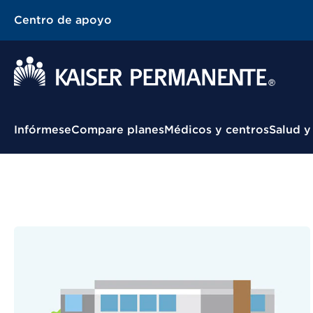
Centro de apoyo
Menú contextual
Infórmese
Compare planes
Médicos y centros
Salud y