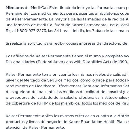
Miembros de Medi-Cal: Este directorio incluye las farmacias para
Permanente. Los medicamentos para pacientes ambulatorios cubier
de Kaiser Permanente. La mayoría de las farmacias de la red de Ka
una farmacia de Medi Cal fuera de Kaiser Permanente, use el local
Rx, al 1-800-977-2273, las 24 horas del día, los 7 días de la sema
Si realiza la solicitud para recibir copias impresas del directori
Los afiliados de Kaiser Permanente tienen el mismo y completo acce
Discapacidades (Federal Americans with Disabilities Act) de 1990, 
Kaiser Permanente toma en cuenta los mismos niveles de calidad, la
Silver del Mercado de Seguros Médicos, como lo hace para todos lo
rendimiento de Healthcare Effectiveness Data and Information Se
de seguridad del paciente, las medidas de calidad del hospital y
proveedores del cuidado de la salud profesionales, institucionale
de cobertura de KFHP de los miembros. Todos los médicos del grup
Kaiser Permanente aplica los mismos criterios en cuanto a la dist
productos y líneas de negocio de Kaiser Foundation Health Plan (KF
atención de Kaiser Permanente.