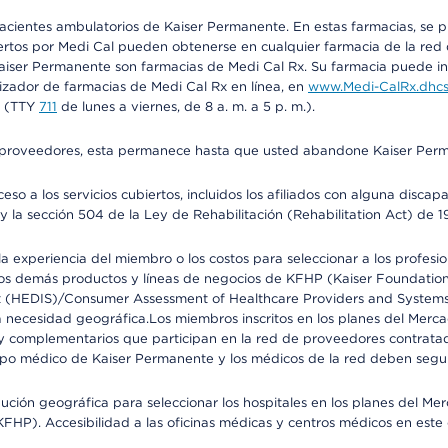
 pacientes ambulatorios de Kaiser Permanente. En estas farmacias, se
tos por Medi Cal pueden obtenerse en cualquier farmacia de la red d
iser Permanente son farmacias de Medi Cal Rx. Su farmacia puede info
izador de farmacias de Medi Cal Rx en línea, en
www.Medi-CalRx.dhcs
na (TTY
711
de lunes a viernes, de 8 a. m. a 5 p. m.).
o de proveedores, esta permanece hasta que usted abandone Kaiser Perm
so a los servicios cubiertos, incluidos los afiliados con alguna disc
y la sección 504 de la Ley de Rehabilitación (Rehabilitation Act) de 1
 experiencia del miembro o los costos para seleccionar a los profesiona
s demás productos y líneas de negocios de KFHP (Kaiser Foundation He
t (HEDIS)/Consumer Assessment of Healthcare Providers and Systems (
 la necesidad geográfica.Los miembros inscritos en los planes del Me
s y complementarios que participan en la red de proveedores contrata
o médico de Kaiser Permanente y los médicos de la red deben seguir l
ribución geográfica para seleccionar los hospitales en los planes del 
HP). Accesibilidad a las oficinas médicas y centros médicos en este d