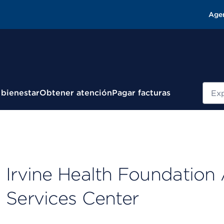
Age
Busc
 bienestar
Obtener atención
Pagar facturas
Irvine Health Foundation
Services Center