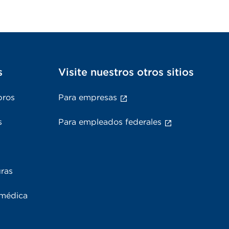
s
Visite nuestros otros sitios
bros
Para empresas
s
Para empleados federales
uras
 médica