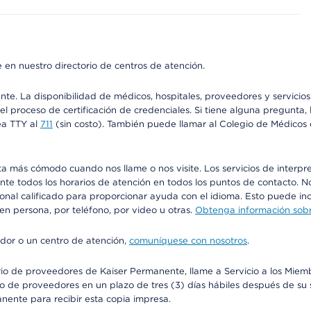
 en nuestro directorio de centros de atención.
ente. La disponibilidad de médicos, hospitales, proveedores y servici
n el proceso de certificación de credenciales. Si tiene alguna pregunt
ea TTY al
711
(sin costo). También puede llamar al Colegio de Médicos d
más cómodo cuando nos llame o nos visite. Los servicios de interpreta
urante todos los horarios de atención en todos los puntos de contacto.
sonal calificado para proporcionar ayuda con el idioma. Esto puede inc
 en persona, por teléfono, por video u otras.
Obtenga información sobre
edor o un centro de atención,
comuníquese con nosotros
.
io de proveedores de Kaiser Permanente, llame a Servicio a los Miembr
o de proveedores en un plazo de tres (3) días hábiles después de su s
anente para recibir esta copia impresa.