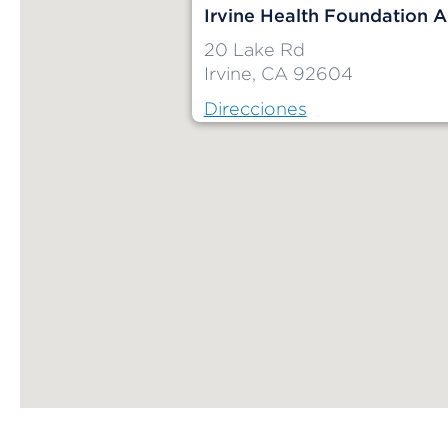
Irvine Health Foundation A
20 Lake Rd
Irvine, CA 92604
Direcciones
Map ends