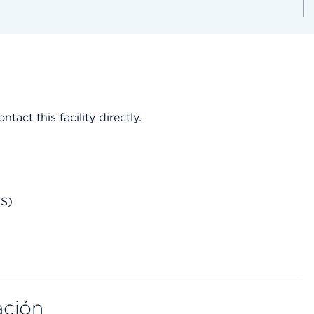
act this facility directly.
AS)
ación