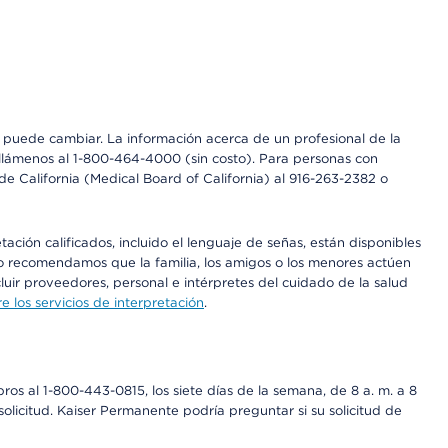
os puede cambiar. La información acerca de un profesional de la
a, llámenos al 1-800-464-4000 (sin costo). Para personas con
e California (Medical Board of California) al 916-263-2382 o
ción calificados, incluido el lenguaje de señas, están disponibles
 No recomendamos que la familia, los amigos o los menores actúen
luir proveedores, personal e intérpretes del cuidado de la salud
 los servicios de interpretación
.
os al 1-800-443-0815, los siete días de la semana, de 8 a. m. a 8
olicitud. Kaiser Permanente podría preguntar si su solicitud de